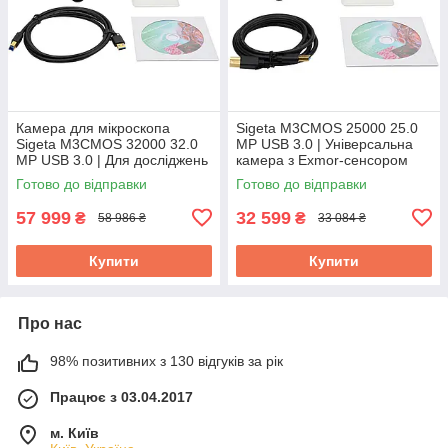
Камера для мікроскопа
Sigeta M3CMOS 25000 25.0
Sigeta M3CMOS 32000 32.0
MP USB 3.0 | Універсальна
MP USB 3.0 | Для досліджень
камера з Exmor-сенсором
у виробничій, ремонтній та
для використання з
Готово до відправки
Готово до відправки
лабораторній мікроскопії
професійними оптичними
мікроскопами
57 999
32 599
₴
₴
58 986 ₴
33 084 ₴
Купити
Купити
Про нас
98% позитивних з 130 відгуків за рік
Працює з 03.04.2017
м. Київ