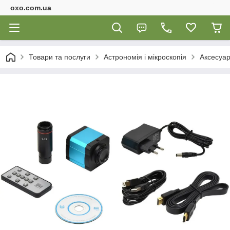
oxo.com.ua
Товари та послуги
Астрономія і мікроскопія
Аксесуар