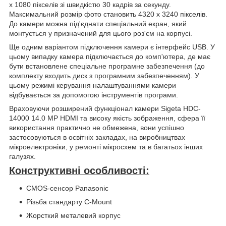
x 1080 пікселів зі швидкістю 30 кадрів за секунду.
Максимальний розмір фото становить 4320 х 3240 пікселів.
До камери можна під'єднати спеціальний екран, який
монтується у призначений для цього роз'єм на корпусі.
Ще одним варіантом підключення камери є інтерфейс USB. У
цьому випадку камера підключається до комп'ютера, де має
бути встановлене спеціальне програмне забезпечення (до
комплекту входить диск з програмним забезпеченням). У
цьому режимі керування налаштуваннями камери
відбувається за допомогою інструментів програми.
Враховуючи розширений функціонал камери Sigeta HDC-
14000 14.0 MP HDMI та високу якість зображення, сфера її
використання практично не обмежена, вони успішно
застосовуються в освітніх закладах, на виробництвах
мікроелектроніки, у ремонті мікросхем та в багатьох інших
галузях.
Конструктивні особливості:
CMOS-сенсор Panasonic
Різьба стандарту C-Mount
Жорсткий металевий корпус