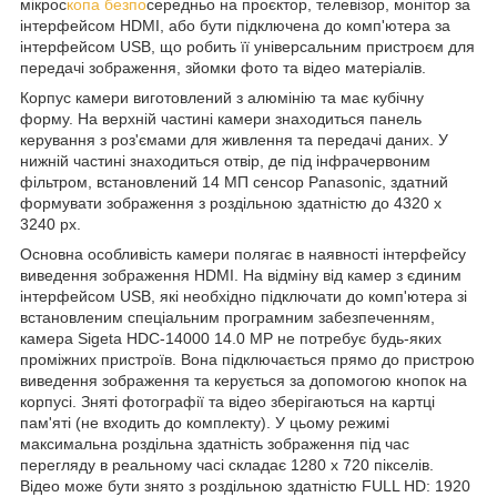
мікрос
копа безпо
середньо на проєктор, телевізор, монітор за
інтерфейсом HDMI, або бути підключена до комп'ютера за
інтерфейсом USB, що робить її універсальним пристроєм для
передачі зображення, зйомки фото та відео матеріалів.
Корпус камери виготовлений з алюмінію та має кубічну
форму. На верхній частині камери знаходиться панель
керування з роз'ємами для живлення та передачі даних. У
нижній частині знаходиться отвір, де під інфрачервоним
фільтром, встановлений 14 МП сенсор Panasonic, здатний
формувати зображення з роздільною здатністю до 4320 x
3240 рх.
Основна особливість камери полягає в наявності інтерфейсу
виведення зображення HDMI. На відміну від камер з єдиним
інтерфейсом USB, які необхідно підключати до комп'ютера зі
встановленим спеціальним програмним забезпеченням,
камера Sigeta HDC-14000 14.0 MP не потребує будь-яких
проміжних пристроїв. Вона підключається прямо до пристрою
виведення зображення та керується за допомогою кнопок на
корпусі. Зняті фотографії та відео зберігаються на картці
пам'яті (не входить до комплекту). У цьому режимі
максимальна роздільна здатність зображення під час
перегляду в реальному часі складає 1280 x 720 пікселів.
Відео може бути знято з роздільною здатністю FULL HD: 1920