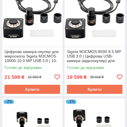
Цифрова камера-окуляр для
Sigeta M3CMOS 8500 8.5 MP
мікроскопа Sigeta M3CMOS
USB 3.0 | Цифрова USB-
10000 10.0 MP USB 3.0 | 10-
камера (відеоокуляр) для
мегапіксельна USB-камера з
лабораторних та ремонтних
Готово до відправки
Готово до відправки
сенсором Aptina
мікроскопів
21 599
19 599
₴
₴
22 092 ₴
20 016 ₴
Купити
Купити
–2%
–1%