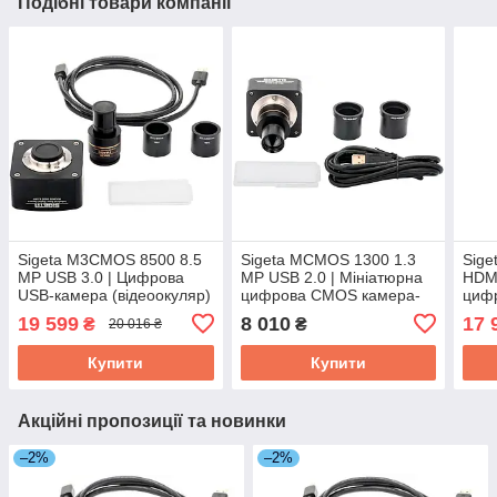
Подібні товари компанії
Sigeta M3CMOS 8500 8.5
Sigeta MCMOS 1300 1.3
Sig
MP USB 3.0 | Цифрова
MP USB 2.0 | Мініатюрна
HDMI
USB-камера (відеоокуляр)
цифрова CMOS камера-
циф
для лабораторних та
окуляр для біологічних та
вико
19 599
8 010
17 
₴
₴
20 016 ₴
ремонтних мікроскопів
стереоскопічних
типа
мікроскопів
мікр
Купити
Купити
Акційні пропозиції та новинки
–2%
–2%