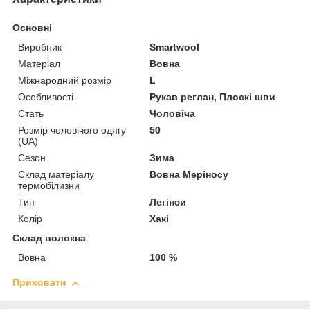
Основні
Виробник
Smartwool
Матеріал
Вовна
Міжнародний розмір
L
Особливості
Рукав реглан, Плоскі шви
Стать
Чоловіча
Розмір чоловічого одягу
50
(UA)
Сезон
Зима
Склад матеріалу
Вовна Меріносу
термобілизни
Тип
Легінси
Колір
Хакі
Склад волокна
Вовна
100 %
Приховати