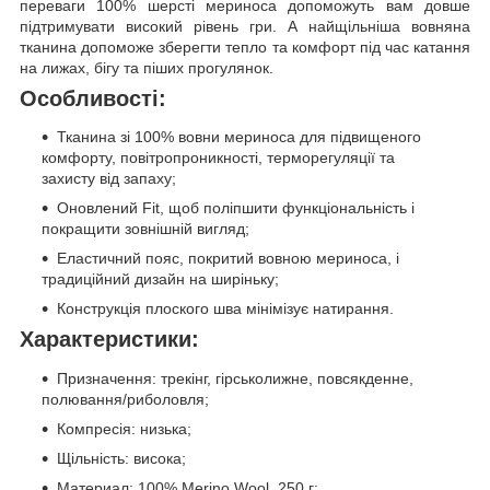
переваги 100% шерсті мериноса допоможуть вам довше
підтримувати високий рівень гри. А найщільніша вовняна
тканина допоможе зберегти тепло та комфорт під час катання
на лижах, бігу та піших прогулянок.
Особливості:
Тканина зі 100% вовни мериноса для підвищеного
комфорту, повітропроникності, терморегуляції та
захисту від запаху;
Оновлений Fit, щоб поліпшити функціональність і
покращити зовнішній вигляд;
Еластичний пояс, покритий вовною мериноса, і
традиційний дизайн на ширіньку;
Конструкція плоского шва мінімізує натирання.
Характеристики:
Призначення: трекінг, гірськолижне, повсякденне,
полювання/риболовля;
Компресія: низька;
Щільність: висока;
Материал: 100% Merino Wool, 250 г;