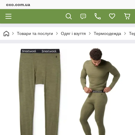
oxo.com.ua
Товари та послуги
Одяг і взуття
Термоодежда
Те