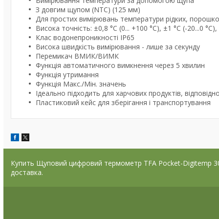
Вимірювання температури за допомогою щупа
З довгим щупом (NTC) (125 мм)
Для простих вимірювань температури рідких, порошко
Висока точність: ±0,8 °C (0... +100 °C), ±1 °C (-20...0 °C)
Клас водонепроникності IP65
Висока швидкість вимірювання - лише за секунду
Перемикач ВМИК/ВИМК
Функція автоматичного вимкнення через 5 хвилин
Функція утримання
Функція Макс./Мін. значень
Ідеально підходить для харчових продуктів, відповідн
Пластиковий кейс для зберігання і транспортування
Купить Щуповий цифровий термометр TFA Pocket-Digitemp 30.1
доставка.