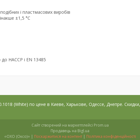
подібних і пластмасових виробів
, інакше ±1,5 °C
о до HACCP і EN 13485
018 (White) по цене в Киеве, Харькове, Одессе, Днепре. Скидки
Сайт створений на маркетплейсі
Prom.ua
Продавець на Bigl.ua
⭐OXO (Оксо)⭐ |
Поскаржитися на контент
|
Політика конфіденційності