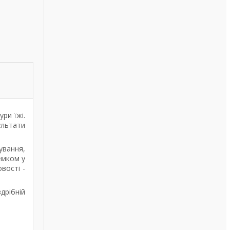
ри їжі.
ультати
ування,
ником у
вості -
дрібній