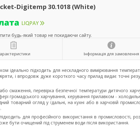
t-Digitemp 30.1018 (White)
упити будь-який товар не покидаючи сайту.
арактеристики
Інформація для замовлення
ом ідеально підходить для нескладного вимірювання температу
іряти, і впродовж дуже короткого часу прилад видає точні рез
 або смаження, перевірка безпечної температури дитячого харч
сфері громадського харчування, керування прилавком - холодиль
ідний товарний огляд у їдальні, на кухні або в харчовій промисло
.
підходить для професійного використання в промисловості, роз
і може бути очищений під струменем води після використання.