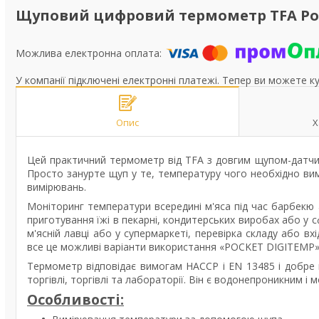
Щуповий цифровий термометр TFA Pocke
У компанії підключені електронні платежі. Тепер ви можете к
Опис
Х
Цей практичний термометр від TFA з довгим щупом-датчик
Просто занурте щуп у те, температуру чого необхідно вим
вимірювань.
Моніторинг температури всередині м'яса під час барбекю
приготування їжі в пекарні, кондитерських виробах або у 
м'ясній лавці або у супермаркеті, перевірка складу або вх
все це можливі варіанти використання «POCKET DIGITEMP»
Термометр відповідає вимогам HACCP і EN 13485 і добре 
торгівлі, торгівлі та лабораторії. Він є водонепроникним 
Особливості: