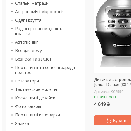
Спальні матраци
Астрономія і мікроскопія
Одяг і взуття
Радіокеровані моделі та
іграшки
Автотюнінг
Все для дому
Безпека та захист
Портативні та сонячні зарядні
пристрої
Дитячий астроном
Генератори
Junior Deluxe (884
Тактические жилеты
908550
В наявності
Косметичні девайси
4 649 ₴
Фототовары
Портативні кавоварки
Купити
Ялинки