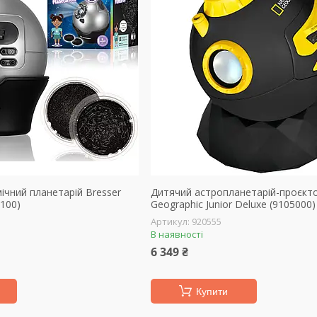
ічний планетарій Bresser
Дитячий астропланетарій-проєкто
7100)
Geographic Junior Deluxe (9105000)
920555
В наявності
6 349 ₴
Купити