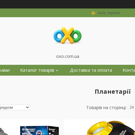
Київ, Україна
oxo.com.ua
жками
Каталог товарів
Доставка та оплата
Конт
Планетарії