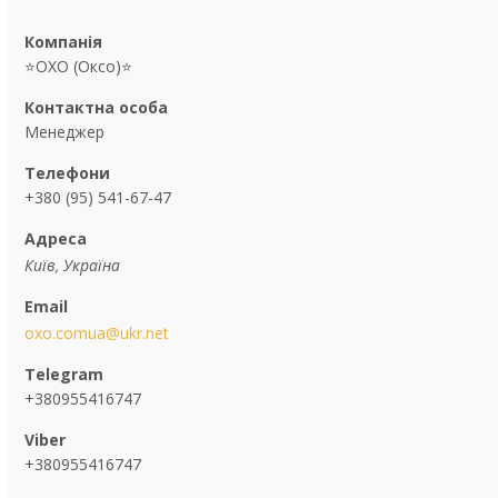
⭐OXO (Оксо)⭐
Менеджер
+380 (95) 541-67-47
Київ, Україна
oxo.comua@ukr.net
+380955416747
+380955416747