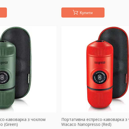
Купити
со-кавоварка з чохлом
Портативна еспресо-кавоварка з
o (Green)
Wacaco Nanopresso (Red)