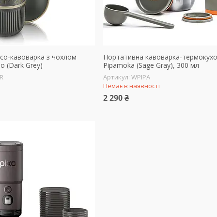
со-кавоварка з чохлом
Портативна кавоварка-термокух
 (Dark Grey)
Pipamoka (Sage Gray), 300 мл
R
WPIPA
Немає в наявності
2 290 ₴