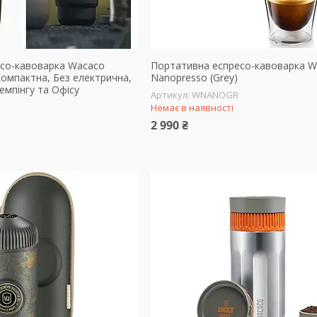
со-кавоварка Wacaco
Портативна еспресо-кавоварка W
Компактна, Без електрична,
Nanopresso (Grey)
емпінгу та Офісу
WNANOGR
Немає в наявності
2 990 ₴