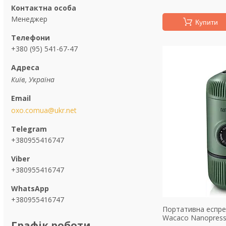
Менеджер
Купити
+380 (95) 541-67-47
Київ, Україна
oxo.comua@ukr.net
+380955416747
+380955416747
+380955416747
Портативна еспре
Wacaco Nanopress
Графік роботи