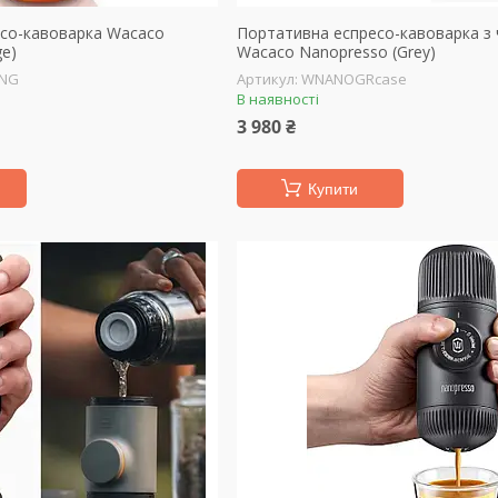
со-кавоварка Wacaco
Портативна еспресо-кавоварка з
ge)
Wacaco Nanopresso (Grey)
NG
WNANOGRcase
В наявності
3 980 ₴
Купити