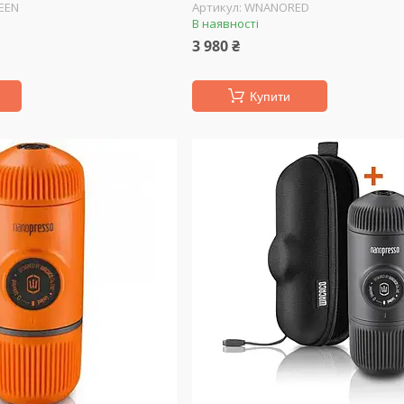
EEN
WNANORED
В наявності
3 980 ₴
Купити