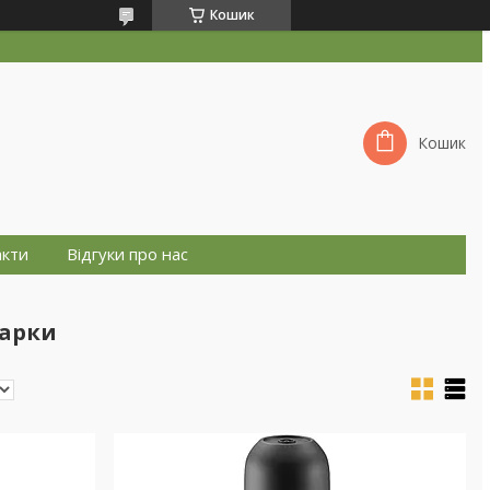
Кошик
Кошик
акти
Відгуки про нас
варки