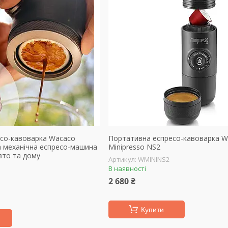
со-кавоварка Wacaco
Портативна еспресо-кавоварка W
а механічна еспресо-машина
Minipresso NS2
вто та дому
WMININS2
В наявності
2 680 ₴
Купити