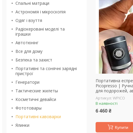
Спальні матраци
Астрономія і мікроскопія
Одяг і взуття
Радіокеровані моделі та
іграшки
Автотюнінг
Все для дому
Безпека та захист
Портативні та сонячні зарядні
пристрої
Портативна еспре
Генератори
Picopresso | Ручн
Тактические жилеты
для подорожей, а
WPICO
Косметичні девайси
В наявності
Фототовары
6 460 ₴
Портативні кавоварки
Ялинки
Купити