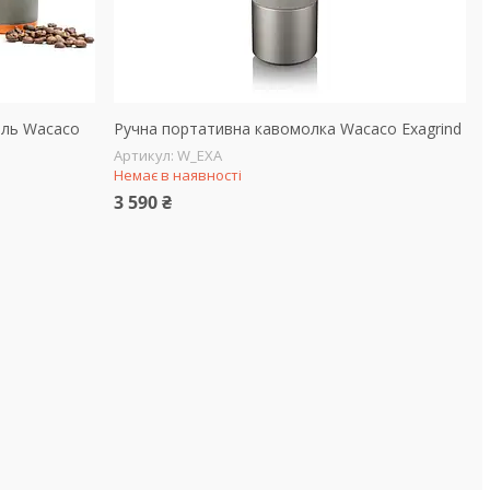
оль Wacaco
Ручна портативна кавомолка Wacaco Exagrind
W_EXA
Немає в наявності
3 590 ₴