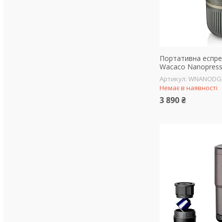
Портативна еспре
Wacaco Nanopresso
WNANODG
Немає в наявності
3 890 ₴