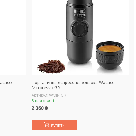
acaco
Портативна еспресо-кавоварка Wacaco
Minipresso GR
WMINIGR
В наявності
2 360 ₴
Купити