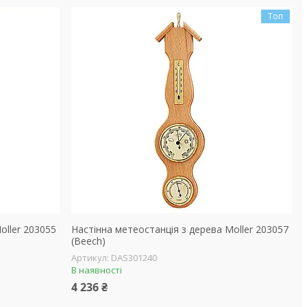
Топ
oller 203055
Настінна метеостанція з дерева Moller 203057
(Beech)
DAS301240
В наявності
4 236 ₴