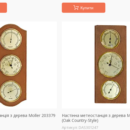
Купити
нція з дерева Moller 203379
Настінна метеостанція з дерева M
(Oak Country-Style)
DAS301247