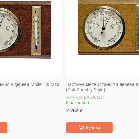
нція з дерева Moller 202210
Настінна метеостанція з дерева M
(Oak Country-Style)
DAS301231
В наявності
2 262 ₴
Купити