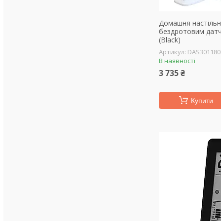
Домашня настільн
бездротовим датч
(Black)
DAS301180
В наявності
3 735 ₴
Купити