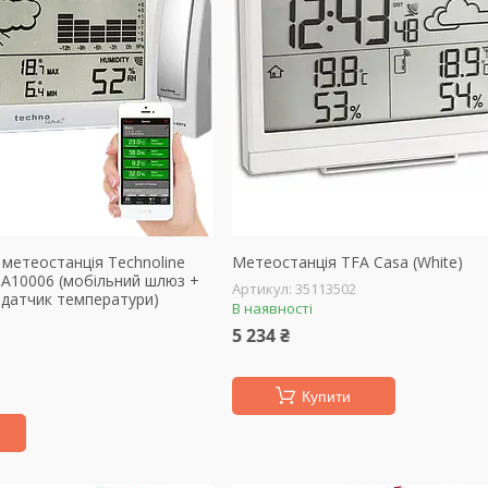
метеостанція Technoline
Метеостанція TFA Casa (White)
 MA10006 (мобільний шлюз +
35113502
 датчик температури)
В наявності
5 234 ₴
Купити