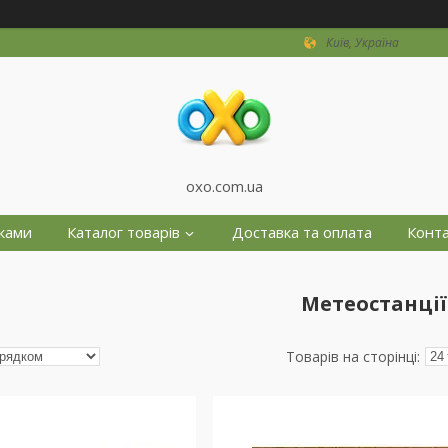
Київ, Україна
oxo.com.ua
жками
Каталог товарів
Доставка та оплата
Конт
Метеостанції