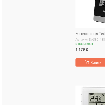
Метеостанція Tech
DAS301188
В наявності
1 179 ₴
Купити