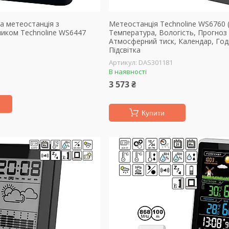
а метеостанція з
Метеостанція Technoline WS6760 (
иком Technoline WS6447
Температура, Вологість, Прогноз
Атмосферний тиск, Календар, Год
Підсвітка
DAS301181
В наявності
3 573 ₴
Купити