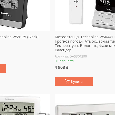
noline WS9125 (Black)
Метеостанція Technoline WS6441 Bl
Прогноз погоди, Атмосферний тис
Температура, Вологість, Фази міс
Календар
DAS301290
В наявності
4 968 ₴
Купити