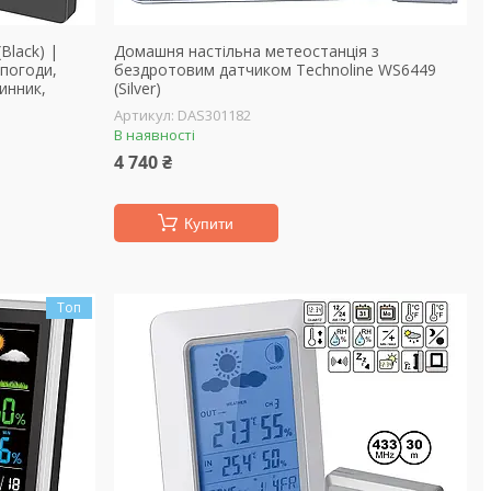
Black) |
Домашня настільна метеостанція з
 погоди,
бездротовим датчиком Technoline WS6449
инник,
(Silver)
DAS301182
В наявності
4 740 ₴
Купити
Топ