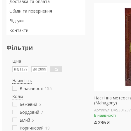
Доставка та оплата
Обмін та повернення
Відгуки
Контакти
Фільтри
Ціна
Наявність
В наявності
155
Колір
Настінна метеоста
(Mahagony)
Бежевий
5
DAS301237
Бордовий
7
В наявності
Білий
5
4 236 ₴
Коричневий
19