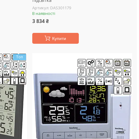
Підсвітка
DAS301179
В наявності
3 834 ₴
Купити
Топ