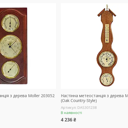
нція з дерева Moller 203052
Настінна метеостанція з дерева M
(Oak Country-Style)
DAS301238
В наявності
4 236 ₴