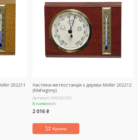
oller 202211
Настінна метеостанція з дерева Moller 202212
(Mahagony)
DAS301232
В наявності
2 016 ₴
Купити