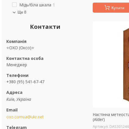
Мідь/біла шкала
1
Купити
Ще 8
Контакти
⭐OXO (Оксо)⭐
Менеджер
+380 (95) 541-67-47
Київ, Україна
Настінна метеоста
oxo.comua@ukr.net
(Alder)
DAS301244