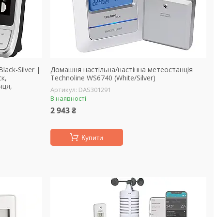
ack-Silver |
Домашня настільна/настінна метеостанція
к,
Technoline WS6740 (White/Silver)
яця,
DAS301291
В наявності
2 943 ₴
Купити