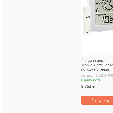
Розумна домашня 
Mobile Alerts Set
погодна станція +
DAS301176
В наявності
8 753 ₴
Купити