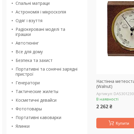
Спальні матраци
Астрономія і мікроскопія
Одяг і взуття
Радіокеровані моделі та
іграшки
Автотюнінг
Все для дому
Безпека та захист
Портативні та сонячні зарядні
пристрої
Настінна метеоста
Генератори
(Walnut)
Тактические жилеты
DAS301230
В наявності
Косметичні девайси
2 262 ₴
Фототовары
Портативні кавоварки
Купити
Ялинки