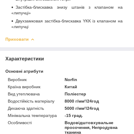
Застібка-блискавка знизу штанів з клапаном на
«липучці»
Двухзамковая застібка-блискавка YKK із клапаном на
«липучці
Приховати
Характеристики
Основні атрибути
Виробник
Norfin
Країна виробник
Китай
Вид утеплювача
Поліестер
Водостійкість матеріалу
8000 г/мм²/24год
Дихаюча здатність
5000 г/мм²/24год
Мінімальна температура
-15 град.
Особливості
Водовідштовхувальне
просочення, Непродувна
тканина