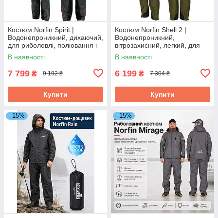
Костюм Norfin Spirit |
Костюм Norfin Shell 2 |
Водонепроникний, дихаючий,
Водонепроникний,
для риболовлі, полювання і
вітрозахисний, легкий, для
туризму в міжсезоння, XL (56-
риболовлі, полювання і
В наявності
В наявності
58)
туризму в міжсезоння, M (48-
50)
7 799
6 199
₴
₴
9 192 ₴
7 304 ₴
Купити
Купити
–15%
–15%