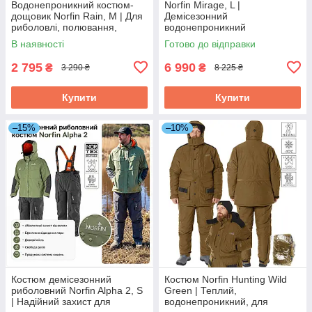
Водонепроникний костюм-
Norfin Mirage, L |
дощовик Norfin Rain, M | Для
Демісезонний
риболовлі, полювання,
водонепроникний
туризму та повсякденного
«дихаючий» костюм для
В наявності
Готово до відправки
використання в негоду
риболовлі та активного
відпочинку
2 795
6 990
₴
₴
3 290 ₴
8 225 ₴
Купити
Купити
–15%
–10%
Костюм демісезонний
Костюм Norfin Hunting Wild
риболовний Norfin Alpha 2, S
Green | Теплий,
| Надійний захист для
водонепроникний, для