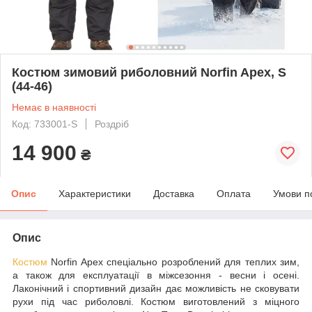
Костюм зимовий риболовний Norfin Apex, S
(44-46)
Немає в наявності
Код: 733001-S
Роздріб
14 900
₴
Опис
Характеристики
Доставка
Оплата
Умови п
Опис
Костюм
Norfin Apex спеціально розроблений для теплих зим,
а також для експлуатації в міжсезоння - весни і осені.
Лаконічний і спортивний дизайн дає можливість не сковувати
рухи під час риболовлі. Костюм виготовлений з міцного