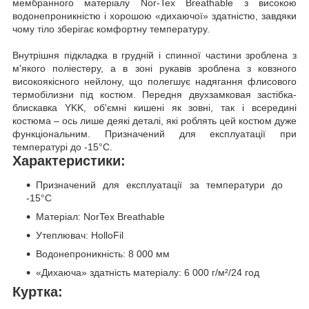
мембранного матеріалу Nor-Tex Breathable з високою
водонепроникністю і хорошою «дихаючої» здатністю, завдяки
чому тіло зберігає комфортну температуру.
Внутрішня підкладка в грудній і спинної частини зроблена з
м'якого поліестеру, а в зоні рукавів зроблена з ковзного
високоякісного нейлону, що полегшує надягання флисового
термобілизни під костюм. Передня двухзамковая застібка-
блискавка YKK, об'ємні кишені як зовні, так і всередині
костюма – ось лише деякі деталі, які роблять цей костюм дуже
функціональним. Призначений для експлуатації при
температурі до -15°С.
Характеристики:
Призначений для експлуатації за температури до
-15°С
Матеріал: NorTex Breathable
Утеплювач: HolloFil
Водонепроникність: 8 000 мм
«Дихаюча» здатність матеріалу: 6 000 г/м²/24 год
Куртка: