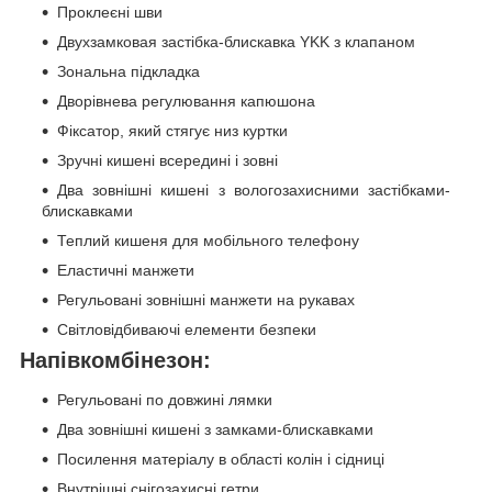
Проклеєні шви
Двухзамковая застібка-блискавка YKK з клапаном
Зональна підкладка
Дворівнева регулювання капюшона
Фіксатор, який стягує низ куртки
Зручні кишені всередині і зовні
Два зовнішні кишені з вологозахисними застібками-
блискавками
Теплий кишеня для мобільного телефону
Еластичні манжети
Регульовані зовнішні манжети на рукавах
Світловідбиваючі елементи безпеки
Напівкомбінезон:
Регульовані по довжині лямки
Два зовнішні кишені з замками-блискавками
Посилення матеріалу в області колін і сідниці
Внутрішні снігозахисні гетри