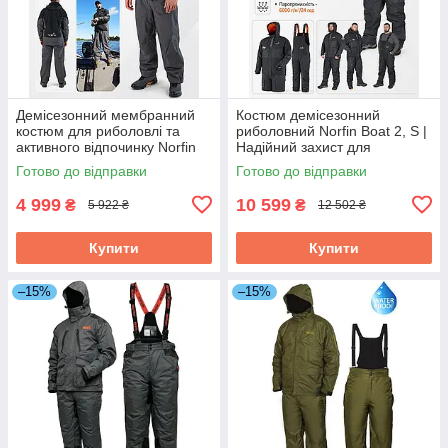
Демісезонний мембранний
Костюм демісезонний
костюм для риболовлі та
риболовний Norfin Boat 2, S |
активного відпочинку Norfin
Надійний захист для
Mist, S | Тривалий і надійний
комфортної риболовлі в
Готово до відправки
Готово до відправки
захист від дощу та вітру
будь-яку погоду
4 999
10 599
₴
₴
5 922 ₴
12 502 ₴
Купити
Купити
–15%
–15%