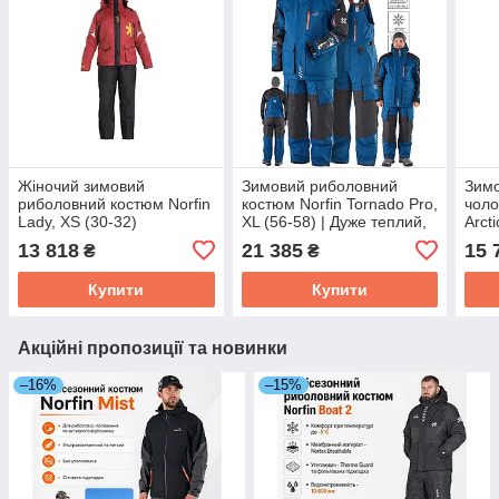
Жіночий зимовий
Зимовий риболовний
Зимо
риболовний костюм Norfin
костюм Norfin Tornado Pro,
чоло
Lady, XS (30-32)
XL (56-58) | Дуже теплий,
Arcti
вітрозахисний,
13 818
21 385
15 
₴
₴
водостійкий, до -30°C
Купити
Купити
Акційні пропозиції та новинки
–16%
–15%