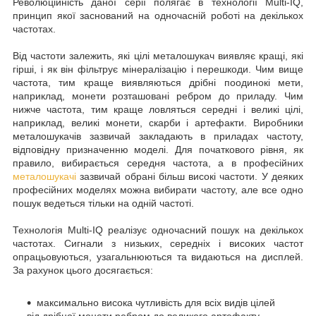
Революційність даної серії полягає в технології Multi-IQ,
принцип якої заснований на одночасній роботі на декількох
частотах.
Від частоти залежить, які цілі металошукач виявляє кращі, які
гірші, і як він фільтрує мінералізацію і перешкоди. Чим вище
частота, тим краще виявляються дрібні поодинокі мети,
наприклад, монети розташовані ребром до приладу. Чим
нижче частота, тим краще ловляться середні і великі цілі,
наприклад, великі монети, скарби і артефакти. Виробники
металошукачів зазвичай закладають в приладах частоту,
відповідну призначенню моделі. Для початкового рівня, як
правило, вибирається середня частота, а в професійних
металошукачі
зазвичай обрані більш високі частоти. У деяких
професійних моделях можна вибирати частоту, але все одно
пошук ведеться тільки на одній частоті.
Технологія Multi-IQ реалізує одночасний пошук на декількох
частотах. Сигнали з низьких, середніх і високих частот
опрацьовуються, узагальнюються та видаються на дисплей.
За рахунок цього досягається:
максимально висока чутливість для всіх видів цілей
від дрібної монети ребром до великого артефакту