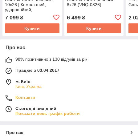
10x26 | Компактний,
8x26 (VNQ-0826)
Ganz
ударостійкий,
водонепроникний, з
7 099
6 499
2 0
₴
₴
якісною оптикою
Купити
Купити
Про нас
98% позитивних з 130 відгуків за рік
Працює з 03.04.2017
м. Київ
Київ, Україна
Контакти
Сьогодні вихідний
Показати весь графік роботи
Про нас