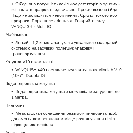
Об'єднана потужність декількох детекторів в одному -
всі частоти працюють одночасно. Просто включи і йди.
Ніщо не залишиться непоміченим. Срібло, золото або
прикраси. Парк, поле або пляж. Розкрийте силу
VANQUISH з Multi-IQ.
Мобільність
Легкий - 1,2 кг металошукач з унікальною складаний
системою на засувках полегшує упаковку і
транспортування.
Котушка V10 в комплекті
VANQUISH 440 поставляється з котушкою Minelab V10
(10x7", Double-D)
Водонепроникна котушка
Водонепроникна котушка з можливістю занурення до
1 метра.
Пинпойнт
Металошукач оснащений режимом пинпойнта, щоб
допомогти вам встановити місце розташування цілі з
підвищеною точністю.
Аксесуари