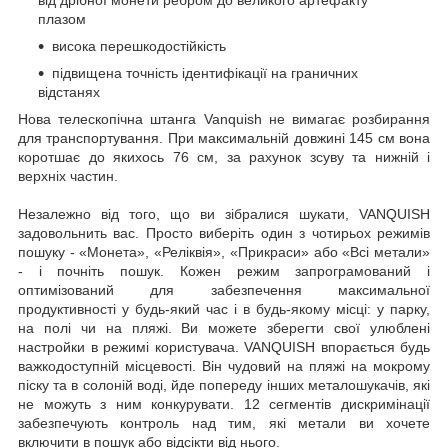
плазом
висока перешкодостійкість
підвищена точність ідентифікації на граничних
відстанях
Нова телескопічна штанга Vanquish не вимагає розбирання
для транспортування. При максимальній довжині 145 см вона
коротшає до якихось 76 см, за рахунок зсуву та нижній і
верхніх частин.
Незалежно від того, що ви зібралися шукати, VANQUISH
задовольнить вас. Просто виберіть один з чотирьох режимів
пошуку - «Монета», «Реліквія», «Прикраси» або «Всі метали»
- і почніть пошук. Кожен режим запрограмований і
оптимізований для забезпечення максимальної
продуктивності у будь-який час і в будь-якому місці: у парку,
на полі чи на пляжі. Ви можете зберегти свої улюблені
настройки в режимі користувача. VANQUISH впорається будь
важкодоступній місцевості. Він чудовий на пляжі на мокрому
піску та в солоній воді, йде попереду інших металошукачів, які
не можуть з ним конкурувати. 12 сегментів дискримінації
забезпечують контроль над тим, які метали ви хочете
включити в пошук або відсікти від нього.