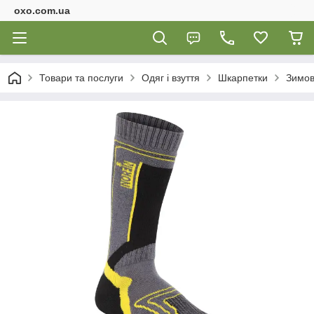
oxo.com.ua
Товари та послуги
Одяг і взуття
Шкарпетки
Зимові