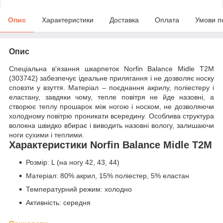
Опис
Характеристики
Доставка
Оплата
Умови п
Опис
Спеціальна в'язання шкарпеток Norfin Balance Midle T2M
(303742) забезпечує ідеальне прилягання і не дозволяє носку
сповзти у взуття. Матеріал – поєднання акрилу, поліестеру і
еластану, завдяки чому, тепле повітря не йде назовні, а
створює теплу прошарок між ногою і носком, не дозволяючи
холодному повітрю проникати всередину. Особлива структура
волокна швидко вбирає і виводить назовні вологу, залишаючи
ноги сухими і теплими.
Характеристики Norfin Balance Midle T2M
Розмір: L (на ногу 42, 43, 44)
Матеріал: 80% акрил, 15% поліестер, 5% еластан
Температурний режим: холодно
Активність: середня