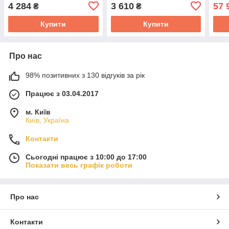
(Grey/Green)
Type-C зарядка
досл
4 284
3 610
57 
₴
₴
ремо
лабо
Купити
Купити
Про нас
98% позитивних з 130 відгуків за рік
Працює з 03.04.2017
м. Київ
Київ, Україна
Контакти
Сьогодні працює з 10:00 до 17:00
Показати весь графік роботи
Про нас
Контакти