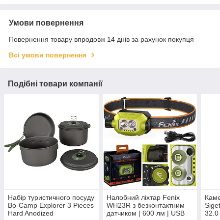
Умови повернення
Повернення товару впродовж 14 днів за рахунок покупця
Всі умови повернення
Подібні товари компанії
Набір туристичного посуду
Налобний ліхтар Fenix
Каме
Bo-Camp Explorer 3 Pieces
WH23R з безконтактним
Sig
Hard Anodized
датчиком | 600 лм | USB
32.0