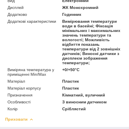
Вид
Електронний
Дисплей
ЖК Монохромний
Додатково
Годинник
Додаткові характеристики
Вимірювання температури
води в басейні; Фіксація
мінімальних і максимальних
значень температури та
вологості; Можливість
відбиття показань
температури від 2 зовнішніх
датчиків; Виносні датчики з
дисплеєм зображення
температури;
Виміряна температура у
+0/+50°C
приміщенні Min/Max
Матеріал
Пластик
Матеріал корпусу
Пластик
Призначення
Кімнатний, вуличний
Особливості
З виносним датчиком
Колір
Сріблястий
Приховати