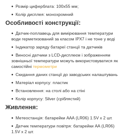
Розмір циферблата: 100x55 мм;
Колір дисплея: монохромний
Особливості конструкції:
Датчик-поплавець для вимірювання температури
води герметизований за класом IPX7 і не тоне у воді
Індикатор заряду батареї станції та датчиків
Виносні датчики з LCD-дисплеєм і зображенням
зовнішньої температури можуть використовуватися як
самостійні
термометри
Скидання даних станції до заводських налаштувань
Матеріал корпусу: пластик
Встановлення: на столі або на стіні
Колір корпусу: Silver (сріблястий)
Живлення:
Метеостанція: батарейки AАА (LR06) 1.5V х 2 шт.
Датчик температури повітря: батарейки АА (LR06)
1.5V х 2 шт.