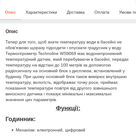
Опис
Характеристики
Доставка
Оплата
Умови п
Опис
Тепер для того, щоб знати температуру води в басейні не
обов'язково щоразу підходити і опускати градусник у воду.
Термогігрометр Technoline WS9069 має водонепроникний
температурний датчик, який перебуваючи в басейні, передає
температуру на відстані до 100 метрів за допомогою
радіосигналу на основний блок з дисплеєм, встановлений у
будинку. При цьому основний блок також вимірює внутрішню
температуру, вологість, відображає точку роси, приймає
показання температури повітря від другого зовнішнього
виносного датчика і показує мінімальні і максимальні
значення цих параметрів.
Функції:
Годинник:
Механізм: електронний, цифровий