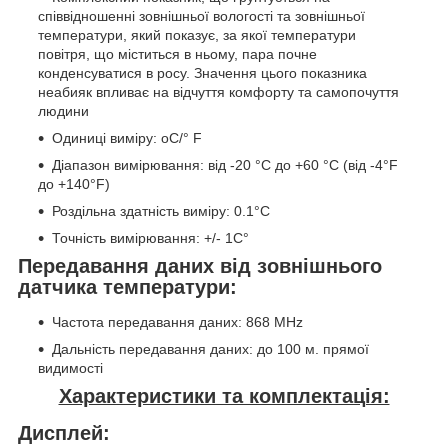
співвідношенні зовнішньої вологості та зовнішньої
температури, який показує, за якої температури
повітря, що міститься в ньому, пара почне
конденсуватися в росу. Значення цього показника
неабияк впливає на відчуття комфорту та самопочуття
людини
Одиниці виміру: oС/° F
Діапазон вимірювання: від -20 °C до +60 °C (від -4°F
до +140°F)
Роздільна здатність виміру: 0.1°C
Точність вимірювання: +/- 1C°
Передавання даних від зовнішнього
датчика температури:
Частота передавання даних: 868 MHz
Дальність передавання даних: до 100 м. прямої
видимості
Характеристики та комплектація:
Дисплей: