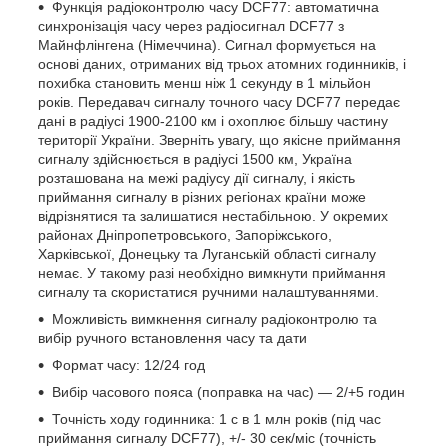
Функція радіоконтролю часу DCF77: автоматична
синхронізація часу через радіосигнал DCF77 з
Майнфлінгена (Німеччина). Сигнал формується на
основі даних, отриманих від трьох атомних годинників, і
похибка становить менш ніж 1 секунду в 1 мільйон
років. Передавач сигналу точного часу DCF77 передає
дані в радіусі 1900-2100 км і охоплює більшу частину
території України. Зверніть увагу, що якісне приймання
сигналу здійснюється в радіусі 1500 км, Україна
розташована на межі радіусу дії сигналу, і якість
приймання сигналу в різних регіонах країни може
відрізнятися та залишатися нестабільною. У окремих
районах Дніпропетровського, Запоріжського,
Харківської, Донецьку та Луганській області сигналу
немає. У такому разі необхідно вимкнути приймання
сигналу та скористатися ручними налаштуваннями.
Можливість вимкнення сигналу радіоконтролю та
вибір ручного встановлення часу та дати
Формат часу: 12/24 год
Вибір часового пояса (поправка на час) — 2/+5 годин
Точність ходу годинника: 1 с в 1 млн років (під час
приймання сигналу DCF77), +/- 30 сек/міс (точність