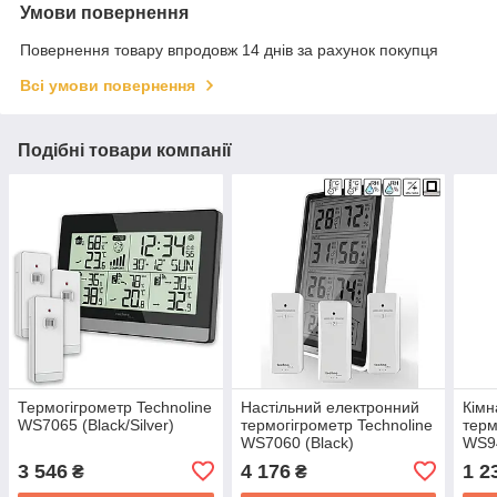
Умови повернення
Повернення товару впродовж 14 днів за рахунок покупця
Всі умови повернення
Подібні товари компанії
Термогігрометр Technoline
Настільний електронний
Кімн
WS7065 (Black/Silver)
термогігрометр Technoline
терм
WS7060 (Black)
WS94
3 546
4 176
1 2
₴
₴