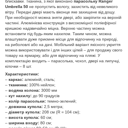
блискавки. Тканина, з якої виконано
парасольку Ranger
Umbrella 50
не пропустить вологу, захистить від невеликого
вітру. Передні двері мають віконце яке захищене від дощу.
При необхідності можна зняти двері, або закріпити на верхній
частині. Алюмінієва конструкція з високоміцної поліефірної
кришкою надзвичайно міцна. Верхню частину можна
встановити під будь-яким нахилом. Таким чином, можна
влаштувати дуже приємне місце для відпочинку на природі,
на риболовлі або на дачі. Мобільний варіант якісного укриття
можна використовувати і для інших цілей – для продажу свого
товару на ярмарку, або для відпочинку на пляжі. У
комплектацію входить – парасолька, чохол, двері на липучці,
кілочки – 8 шт.
Характеристики:
–
каркас:
алюміній, сталь;
–
тканинна:
100% нейлон;
–
водяна колона:
3000 мм
–
кут нахилу:
до 90 градусів
–
колір парасольки:
темно-зелений;
–
довжина купола:
2,5 метра;
–
діаметр купола:
208 см (R = 104 см);
–
висота купола:
60 см;
–
ширина входу:
80 см;