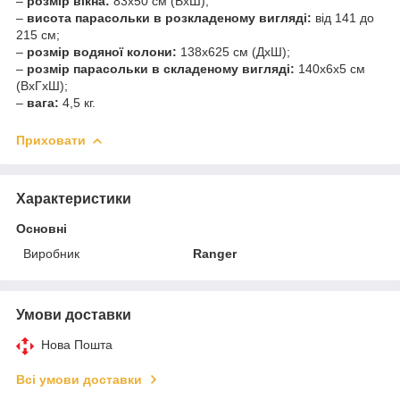
–
розмір вікна:
83х50 см (ВхШ);
–
висота парасольки в розкладеному вигляді:
від 141 до
215 cм;
–
розмір водяної колони:
138х625 см (ДхШ);
–
розмір парасольки в складеному вигляді:
140х6х5 см
(ВхГхШ);
–
вага:
4,5 кг.
Приховати
Характеристики
Основні
Виробник
Ranger
Умови доставки
Нова Пошта
Всі умови доставки