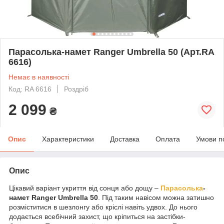
Парасолька-намет Ranger Umbrella 50 (Арт.RA
6616)
Немає в наявності
Код: RA 6616
Роздріб
2 099
₴
Опис
Характеристики
Доставка
Оплата
Умови п
Опис
Цікавий варіант укриття від сонця або дощу –
Парасолька
-
намет Ranger Umbrella 50
. Під таким навісом можна затишно
розміститися в шезлонгу або кріслі навіть удвох. До нього
додається всебічний захист, що кріпиться на застібки-