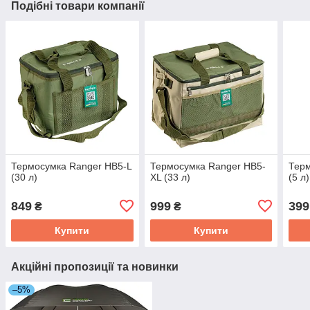
Подібні товари компанії
Термосумка Ranger HB5-L
Термосумка Ranger HB5-
Терм
(30 л)
XL (33 л)
(5 л)
849
999
399
₴
₴
Купити
Купити
Акційні пропозиції та новинки
–5%