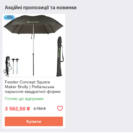
Акційні пропозиції та новинки
–5%
Feeder Concept Square
Maker Brolly | Рибальська
парасоля квадратної форми
для фідерної, коропової та
Готово до відправки
поплавкової риболовлі
3 562,50
₴
3 750 ₴
Купити