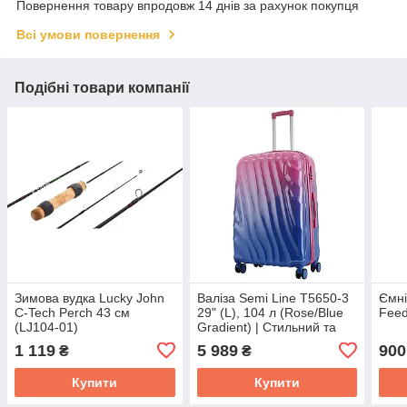
Повернення товару впродовж 14 днів за рахунок покупця
Всі умови повернення
Подібні товари компанії
Зимова вудка Lucky John
Валіза Semi Line T5650-3
Ємні
C-Tech Perch 43 см
29" (L), 104 л (Rose/Blue
Feed
(LJ104-01)
Gradient) | Стильний та
місткий дорожній аксесуар
1 119
5 989
900
₴
₴
для подорожей
Купити
Купити