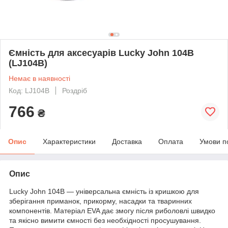
Ємність для аксесуарів Lucky John 104В
(LJ104B)
Немає в наявності
Код: LJ104B
Роздріб
766
₴
Опис
Характеристики
Доставка
Оплата
Умови п
Опис
Lucky John 104В — універсальна ємність із кришкою для
зберігання приманок, прикорму, насадки та тваринних
компонентів. Матеріал EVA дає змогу після риболовлі швидко
та якісно вимити ємності без необхідності просушування.