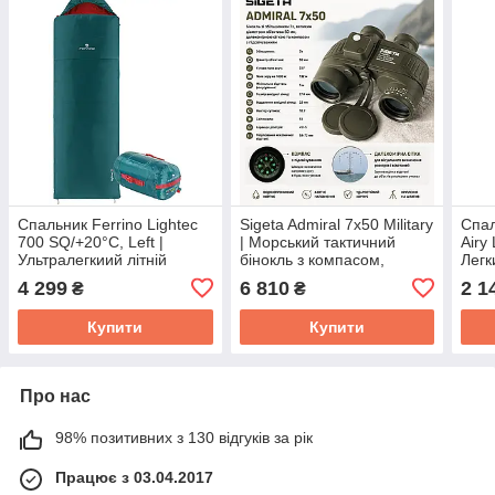
Спальник Ferrino Lightec
Sigeta Admiral 7x50 Military
Спал
700 SQ/+20°C, Left |
| Морський тактичний
Airy
Ультралегкиий літній
бінокль з компасом,
Легк
спальний мішок-ковдра
далекомірною сіткою та
літн
4 299
6 810
2 1
₴
₴
для користувачів зростом
водозахистом для
спал
до 205 см
екстремальних умов
кемп
Купити
Купити
Про нас
98% позитивних з 130 відгуків за рік
Працює з 03.04.2017