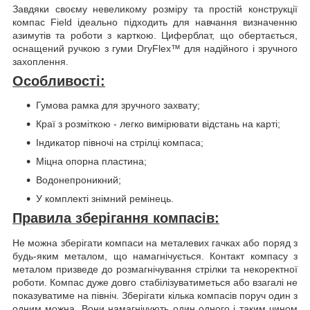
Завдяки своєму невеликому розміру та простій конструкції
компас Field ідеально підходить для навчання визначенню
азимутів та роботи з карткою. Циферблат, що обертається,
оснащений ручкою з гуми DryFlex™ для надійного і зручного
захоплення.
Особливості:
Гумова рамка для зручного захвату;
Краї з розміткою - легко вимірювати відстань на карті;
Індикатор півночі на стрілці компаса;
Міцна опорна пластина;
Водонепроникний;
У комплекті знімний ремінець.
Правила зберігання компасів:
Не можна зберігати компаси на металевих гачках або поряд з
будь-яким металом, що намагнічується. Контакт компасу з
металом призведе до розмагнічування стрілки та некоректної
роботи. Компас дуже довго стабілізуватиметься або взагалі не
показуватиме на північ. Зберігати кілька компасів поруч один з
одним можна. Вони намагнічують один одного і таким чином