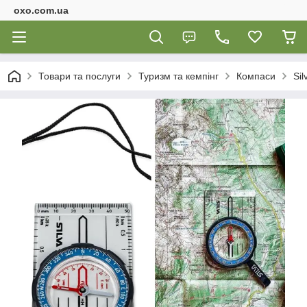
oxo.com.ua
Товари та послуги
Туризм та кемпінг
Компаси
Sil