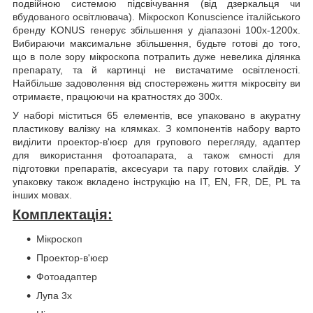
подвійною системою підсвічування (від дзеркальця чи
вбудованого освітлювача). Мікроскоп Konuscience італійського
бренду KONUS генерує збільшення у діапазоні 100х-1200х.
Вибираючи максимальне збільшення, будьте готові до того,
що в поле зору мікроскопа потрапить дуже невелика ділянка
препарату, та й картинці не вистачатиме освітленості.
Найбільше задоволення від спостережень життя мікросвіту ви
отримаєте, працюючи на кратностях до 300х.
У наборі міститься 65 елементів, все упаковано в акуратну
пластикову валізку на клямках. З компонентів набору варто
виділити проектор-в'юєр для групового перегляду, адаптер
для використання фотоапарата, а також ємності для
підготовки препаратів, аксесуари та пару готових слайдів. У
упаковку також вкладено інструкцію на IT, EN, FR, DE, PL та
інших мовах.
Комплектація:
Мікроскоп
Проектор-в'юєр
Фотоадаптер
Лупа 3х