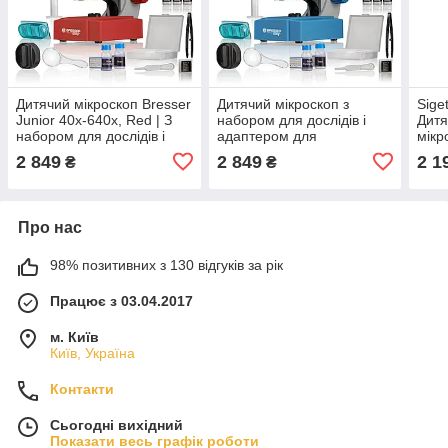
Дитячий мікроскоп Bresser
Дитячий мікроскоп з
Sige
Junior 40x-640x, Red | З
набором для дослідів і
Дитя
набором для дослідів і
адаптером для
мікр
адаптером для
смартфону Bresser Junior
кліт
2 849
2 849
2 1
₴
₴
смартфону | Для
40x-640x (Blue)
підс
досліджень і навчання
мікр
Про нас
98% позитивних з 130 відгуків за рік
Працює з 03.04.2017
м. Київ
Київ, Україна
Контакти
Сьогодні вихідний
Показати весь графік роботи