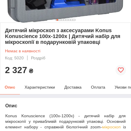
Дитячий мікроскоп з аксесуарами Konus
Konuscience 100x-1200x | Дитячий набір для
мікроскопії в подарунковій упаковці
Немає в наявності
Код: 5020
Роздріб
2 327
₴
Опис
Характеристики
Доставка
Оплата
Умови п
Опис
Konus Konuscience (100x-1200x) - дитячий набір для
мікроскопії у привабливій подарунковій упаковці. Основний
елемент набору - справжній біологічний zoom-
мікроскоп
із