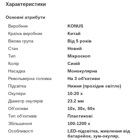
Характеристики
Основні атрибути
Виробник
KONUS
Країна виробник
Китай
Вікова група
Від 5 років
Стан
Новий
Тип
Мікроскоп
Колір
Синій
Насадка
Монокулярна
Револьверна головка
На 3 об'єктиви
Підсвітка
Нижня (прохідне світло)
Окуляри
10-20 x
Діаметр окулярів
23.2 мм
Об'єктиви
10х, 30х, 60х
Тип об'єктивів
Пластикові
Збільшення
100-1200 x
Особливості
LED-підсвітка, живлення від
батарейок, зум-окуляр,