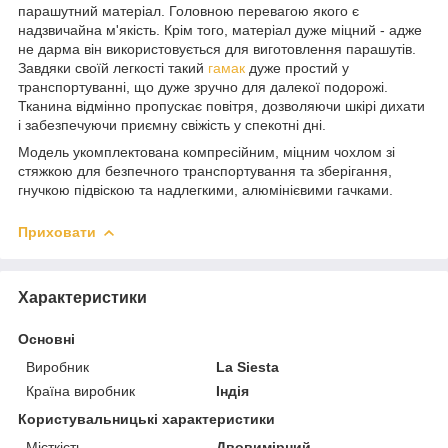
парашутний матеріал. Головною перевагою якого є
надзвичайна м'якість. Крім того, матеріал дуже міцний - адже
не дарма він використовується для виготовлення парашутів.
Завдяки своїй легкості такий
гамак
дуже простий у
транспортуванні, що дуже зручно для далекої подорожі.
Тканина відмінно пропускає повітря, дозволяючи шкірі дихати
і забезпечуючи приємну свіжість у спекотні дні.
Модель укомплектована компресійним, міцним чохлом зі
стяжкою для безпечного транспортування та зберігання,
гнучкою підвіскою та надлегкими, алюмінієвими гачками.
Приховати
Характеристики
Основні
Виробник
La Siesta
Країна виробник
Індія
Користувальницькі характеристики
Місткість
Двовимірний