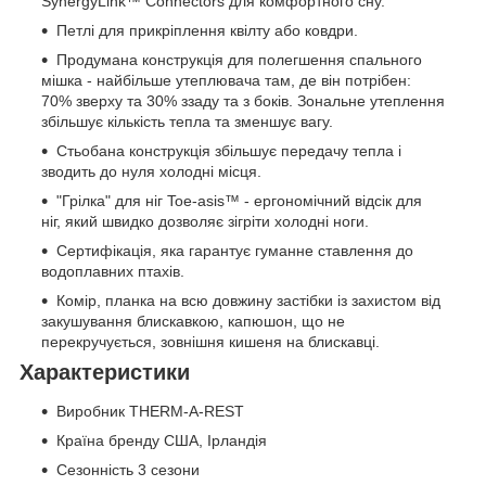
SynergyLink™ Connectors для комфортного сну.
Петлі для прикріплення квілту або ковдри.
Продумана конструкція для полегшення спального
мішка - найбільше утеплювача там, де він потрібен:
70% зверху та 30% ззаду та з боків. Зональне утеплення
збільшує кількість тепла та зменшує вагу.
Стьобана конструкція збільшує передачу тепла і
зводить до нуля холодні місця.
"Грілка" для ніг Toe-asis™ - ергономічний відсік для
ніг, який швидко дозволяє зігріти холодні ноги.
Сертифікація, яка гарантує гуманне ставлення до
водоплавних птахів.
Комір, планка на всю довжину застібки із захистом від
закушування блискавкою, капюшон, що не
перекручується, зовнішня кишеня на блискавці.
Характеристики
Виробник
THERM-A-REST
Країна бренду
США, Ірландія
Сезонність
3 сезони