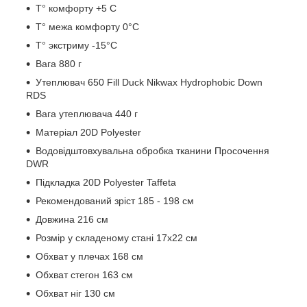
Т° комфорту
+5 C
Т° межа комфорту
0°C
Т° экстриму
-15°C
Вага
880 г
Утеплювач
650 Fill Duck Nikwax Hydrophobic Down
RDS
Вага утеплювача
440 г
Матеріал
20D Polyester
Водовідштовхувальна обробка тканини
Просочення
DWR
Підкладка
20D Polyester Taffeta
Рекомендований зріст
185 - 198 см
Довжина
216 см
Розмір у складеному стані
17х22 см
Обхват у плечах
168 см
Обхват стегон
163 см
Обхват ніг
130 см