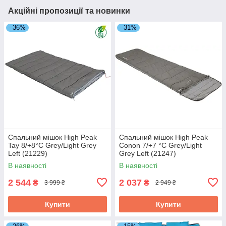
Акційні пропозиції та новинки
–36%
–31%
Спальний мішок High Peak
Спальний мішок High Peak
Tay 8/+8°C Grey/Light Grey
Conon 7/+7 °C Grey/Light
Left (21229)
Grey Left (21247)
В наявності
В наявності
2 544
2 037
₴
₴
3 999 ₴
2 949 ₴
Купити
Купити