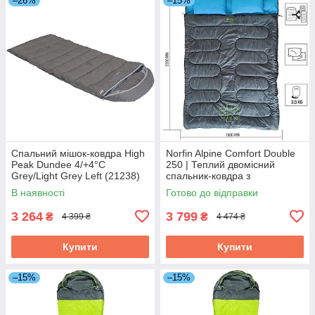
–26%
–15%
Спальний мішок-ковдра High
Norfin Alpine Comfort Double
Peak Dundee 4/+4°C
250 | Теплий двомісний
Grey/Light Grey Left (21238)
спальник-ковдра з
подушками | Для туризму,
В наявності
Готово до відправки
кемпінгу та подорожей
3 264
3 799
₴
₴
4 399 ₴
4 474 ₴
Купити
Купити
–15%
–15%