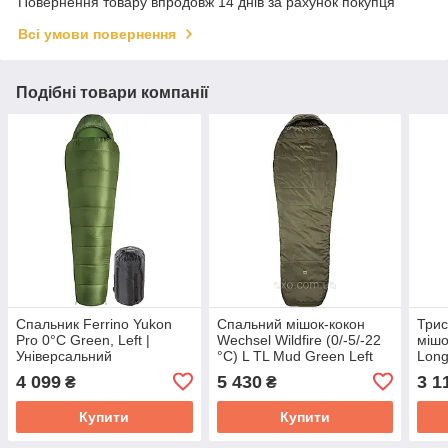
Повернення товару впродовж 14 днів за рахунок покупця
Всі умови повернення
Подібні товари компанії
Спальник Ferrino Yukon
Спальний мішок-кокон
Трис
Pro 0°C Green, Left |
Wechsel Wildfire (0/-5/-22
мішо
Універсальний
°C) L TL Mud Green Left
Long
трисезонний спальний
(232041)
4 099
5 430
3 1
₴
₴
мішок-кокон з капюшоном
Купити
Купити