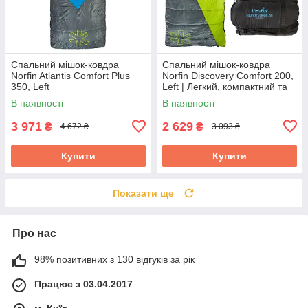
Спальний мішок-ковдра
Спальний мішок-ковдра
Norfin Atlantis Comfort Plus
Norfin Discovery Comfort 200,
350, Left
Left | Легкий, компактний та
універсальний спальник для
В наявності
В наявності
м'яких погодних умов
3 971
2 629
₴
₴
4 672 ₴
3 093 ₴
Купити
Купити
Показати ще
Про нас
98% позитивних з 130 відгуків за рік
Працює з 03.04.2017