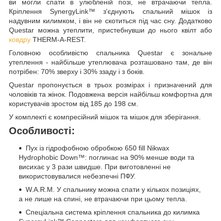
ви могли спати в улюбленій позі, не втрачаючи тепла.
Кріплення SynergyLink™ з'єднують спальний мішок із
надувним килимком, і він не скотиться під час сну. Додатково
Questar можна утеплити, пристебнувши до нього квілт або
ковдру
THERM-A-REST.
Головною особливістю спальника Questar є зональне
утеплення - найбільше утеплювача розташовано там, де він
потрібен: 70% зверху і 30% ззаду і з боків.
Questar пропонується в трьох розмірах і призначений для
чоловіків та жінок. Подовжена версія найбільш комфортна для
користувачів зростом від 185 до 198 см.
У комплекті є компресійний мішок та мішок для зберігання.
Особливості:
Пух із гідрофобною обробкою 650 fill Nikwax
Hydrophobic Down™: поглинає на 90% менше води та
висихає у 3 рази швидше. При виготовленні не
використовувалися небезпечні ПФУ.
W.A.R.M. У спальнику можна спати у кількох позиціях,
а не лише на спині, не втрачаючи при цьому тепла.
Спеціальна система кріплення спальника до килимка