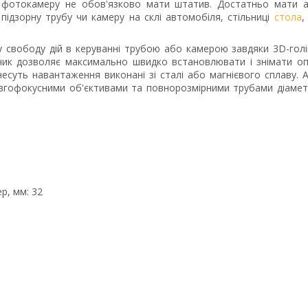
о фотокамеру не обов'язково мати штатив. Достатньо мати 
підзорну трубу чи камеру на склі автомобіля, стільниці
стола
,
 свободу дій в керуванні трубою або камерою завдяки 3D-голі
чик дозволяє максимально швидко встановлювати і знімати о
несуть навантаження виконані зі сталі або магнієвого сплаву. 
овгофокусними об'єктивами та повнорозмірними трубами діаме
р, мм: 32