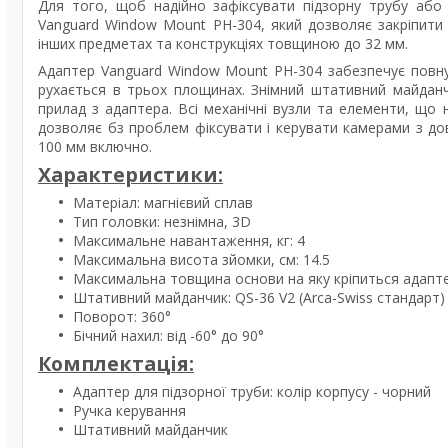
Для того, щоб надійно зафіксувати підзорну трубу аб
Vanguard Window Mount PH-304, який дозволяє закріпити 
інших предметах та конструкціях товщиною до 32 мм.
Адаптер Vanguard Window Mount PH-304 забезпечує повну
рухається в трьох площинах. Знімний штативний майдан
прилад з адаптера. Всі механічні вузли та елементи, що 
дозволяє бз проблем фіксувати і керувати камерами з д
100 мм включно.
Характеристики:
Матеріал: магнієвий сплав
Тип головки: незнімна, 3D
Максимальне навантаження, кг: 4
Максимальна висота зйомки, см: 14.5
Максимальна товщина основи на яку кріпиться адапте
Штативний майданчик: QS-36 V2 (Arca-Swiss стандарт)
Поворот: 360°
Бічний нахил: від -60° до 90°
Комплектація:
Адаптер для підзорної труби: колір корпусу - чорний
Ручка керування
Штативний майданчик