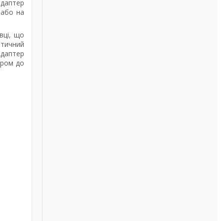
адаптер
 або на
вці, що
птичний
Адаптер
тром до