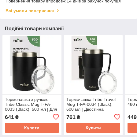
Повернення товару впродовж 14 днів за рахунок покупця
Всі умови повернення
Подібні товари компанії
Термочашка з ручкою
Термочашка Tribe Travel
Терм
Tribe Classic Mug T-FA-
Mug T-FA-0034 (Black),
480 
0033 (Black), 500 мл | Для
600 мл | Двостінна
холодних та гарячих
конструкція, кришка з
641
761
449
₴
₴
напоїв, кришка з отвором
отвором, для
для пиття
підстаканників в авто
Купити
Купити