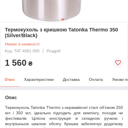
Термокухоль з кришкою Tatonka Thermo 350
(Silver/Black)
Немає в наявності
Код: TAT 4081.000
Роздріб
1 560
₴
Опис
Характеристики
Доставка
Оплата
Умови п
Опис
Термокухоль Tatonka Thermo з нержавіючої сталі об'ємом 250
мл і 350 мл, ідеально підходить для кемпінгу, походів чи
фестивалів. Цілісна конструкція зі складною ручкою і
внутрішньою шкалою обсягу. Кришка забезпечує додаткову