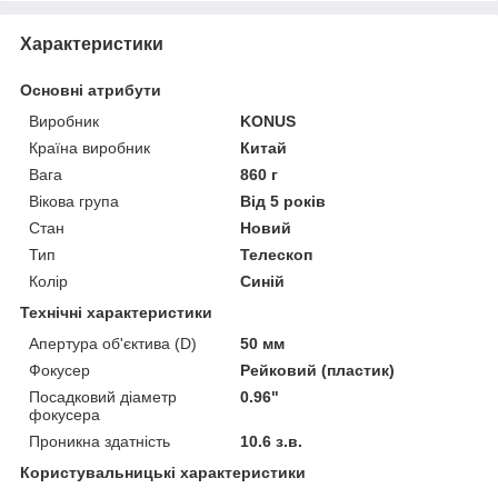
Характеристики
Основні атрибути
Виробник
KONUS
Країна виробник
Китай
Вага
860 г
Вікова група
Від 5 років
Стан
Новий
Тип
Телескоп
Колір
Синій
Технічні характеристики
Апертура об'єктива (D)
50 мм
Фокусер
Рейковий (пластик)
Посадковий діаметр
0.96"
фокусера
Проникна здатність
10.6 з.в.
Користувальницькі характеристики