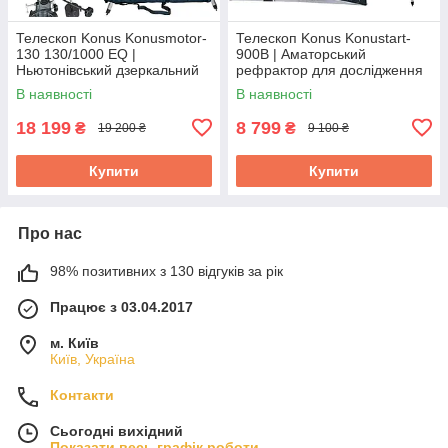
Телескоп Konus Konusmotor-
Телескоп Konus Konustart-
130 130/1000 EQ |
900B | Аматорський
Ньютонівський дзеркальний
рефрактор для дослідження
телескоп-рефлектор з
планет і детального вивчення
В наявності
В наявності
електронним коректором
рельєфу Місяця
фокусу
18 199
8 799
₴
₴
19 200 ₴
9 100 ₴
Купити
Купити
Про нас
98% позитивних з 130 відгуків за рік
Працює з 03.04.2017
м. Київ
Київ, Україна
Контакти
Сьогодні вихідний
Показати весь графік роботи