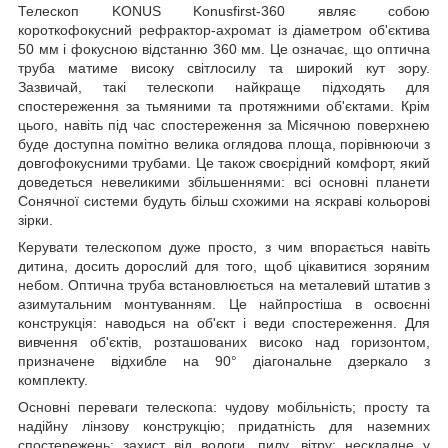
Телескоп KONUS Konusfirst-360 являє собою
короткофокусний рефрактор-ахромат із діаметром об'єктива
50 мм і фокусною відстанню 360 мм. Це означає, що оптична
труба матиме високу світлосилу та широкий кут зору.
Зазвичай, такі телескопи найкраще підходять для
спостереження за тьмяними та протяжними об'єктами. Крім
цього, навіть під час спостереження за Місячною поверхнею
буде доступна помітно велика оглядова площа, порівнюючи з
довгофокусними трубами. Це також своєрідний комфорт, який
доведеться невеликими збільшеннями: всі основні планети
Сонячної системи будуть більш схожими на яскраві кольорові
зірки.
Керувати телескопом дуже просто, з чим впорається навіть
дитина, досить дорослий для того, щоб цікавитися зоряним
небом. Оптична труба встановлюється на металевий штатив з
азимутальним монтуванням. Це найпростіша в освоєнні
конструкція: наводься на об'єкт і веди спостереження. Для
вивчення об'єктів, розташованих високо над горизонтом,
призначене відхибле на 90° діагональне дзеркало з
комплекту.
Основні переваги телескопа: чудову мобільність; просту та
надійну лінзову конструкцію; придатність для наземних
спостережень; захист від вологи, пилу, вітру; нескладне у