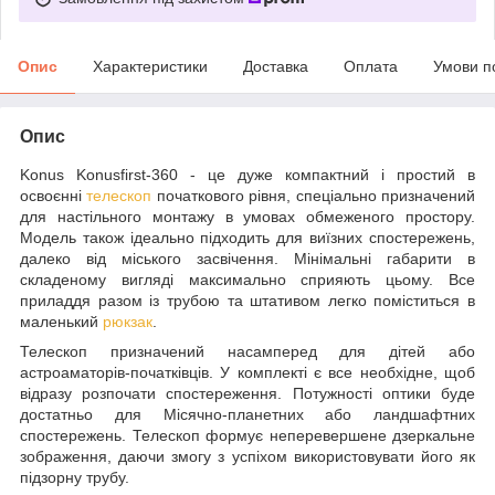
Опис
Характеристики
Доставка
Оплата
Умови п
Опис
Konus Konusfirst-360 - це дуже компактний і простий в
освоєнні
телескоп
початкового рівня, спеціально призначений
для настільного монтажу в умовах обмеженого простору.
Модель також ідеально підходить для виїзних спостережень,
далеко від міського засвічення. Мінімальні габарити в
складеному вигляді максимально сприяють цьому. Все
приладдя разом із трубою та штативом легко поміститься в
маленький
рюкзак
.
Телескоп призначений насамперед для дітей або
астроаматорів-початківців. У комплекті є все необхідне, щоб
відразу розпочати спостереження. Потужності оптики буде
достатньо для Місячно-планетних або ландшафтних
спостережень. Телескоп формує неперевершене дзеркальне
зображення, даючи змогу з успіхом використовувати його як
підзорну трубу.