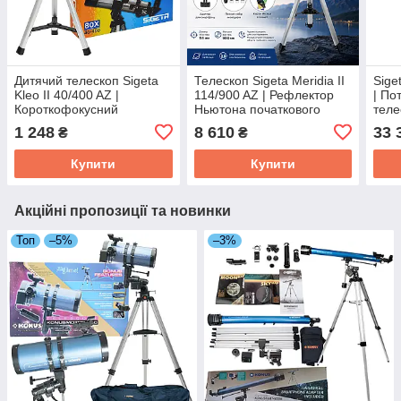
Дитячий телескоп Sigeta
Телескоп Sigeta Meridia II
Sige
Kleo II 40/400 AZ |
114/900 AZ | Рефлектор
| По
Короткофокусний
Ньютона початкового
теле
рефрактор початкового
рівня для астрономічних
Ньют
1 248
8 610
33 
₴
₴
рівня для астрономічних
та наземних
авто
спостережень
спостережень
якіс
Купити
Купити
Акційні пропозиції та новинки
Топ
–5%
–3%