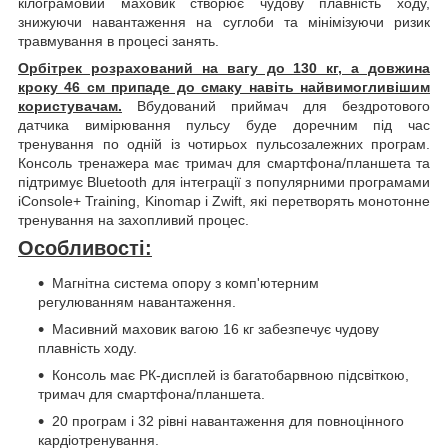
кілограмовий маховик створює чудову плавність ходу,
знижуючи навантаження на суглоби та мінімізуючи ризик
травмування в процесі занять.
Орбітрек розрахований на вагу до 130 кг, а довжина
кроку 46 см припаде до смаку навіть найвимогливішим
користувачам.
Вбудований приймач для бездротового
датчика вимірювання пульсу буде доречним під час
тренування по одній із чотирьох пульсозалежних програм.
Консоль тренажера має тримач для смартфона/планшета та
підтримує Bluetooth для інтеграції з популярними програмами
iConsole+ Training, Kinomap і Zwift, які перетворять монотонне
тренування на захопливий процес.
Особливості:
Магнітна система опору з комп'ютерним
регулюванням навантаження.
Масивний маховик вагою 16 кг забезпечує чудову
плавність ходу.
Консоль має РК-дисплей із багатобарвною підсвіткою,
тримач для смартфона/планшета.
20 програм і 32 рівні навантаження для повноцінного
кардіотренування.