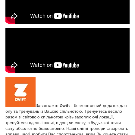
Завантажте
Zwift
-
безкоштовний додаток для
бігу та тренувань із Вашою спільнотою. Тренуйтесь весело
разом зі світовою спільнотою крізь захоплюючі локації,
тренуйтеся вдень і вночі, в дощ чи спеку, з будь-якої точки
світу абсолютно безкоштовно. Наші елітні тренери створюють
вправи, щоб зробити Вас спортсменом, яким Ви хочете стати.