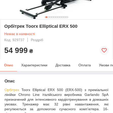
Орбітрек Toorx Elliptical ERX 500
Немає в наявності
Код: 929737
Роздріб
54 999
₴
Опис
Характеристики
Доставка
Оплата
Умови п
Опис
Орбітрек
Toorx Elliptical ERX 500 (ERX-500) з преміальної
лінійки Chrono Line італійського виробника Garlando SpA
призначений для інтенсивного кардіотренування в домашніх
умовах. Тренажер має 32 рівні навантаження, які
регулюються за допомогою сучасного комп'ютера. 16-