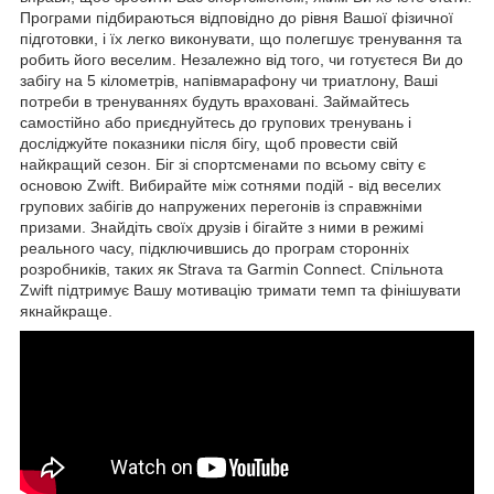
Програми підбираються відповідно до рівня Вашої фізичної
підготовки, і їх легко виконувати, що полегшує тренування та
робить його веселим. Незалежно від того, чи готуєтеся Ви до
забігу на 5 кілометрів, напівмарафону чи триатлону, Ваші
потреби в тренуваннях будуть враховані. Займайтесь
самостійно або приєднуйтесь до групових тренувань і
досліджуйте показники після бігу, щоб провести свій
найкращий сезон. Біг зі спортсменами по всьому світу є
основою Zwift. Вибирайте між сотнями подій - від веселих
групових забігів до напружених перегонів із справжніми
призами. Знайдіть своїх друзів і бігайте з ними в режимі
реального часу, підключившись до програм сторонніх
розробників, таких як Strava та Garmin Connect. Спільнота
Zwift підтримує Вашу мотивацію тримати темп та фінішувати
якнайкраще.