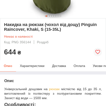
Накидка на рюкзак (чохол від дощу) Pinguin
Raincover, Khaki, S (15-35L)
Немає в наявності
Код: PNG 356144
Роздріб
644
₴
Опис
Характеристики
Доставка
Оплата
Умови п
Опис
Універсальний дощовик на
рюкзак
місткістю від 15 до 35 л,
виготовлений із поліестеру з поліуретановим покриттям.
Захист від води — 1500 мм.
Особливості: