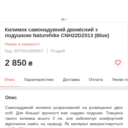
Килимок самонадувний двомісний з
подушкою Naturehike CNH22DZ013 (Blue)
Немає в наявності
Код: 6975641889557
Роздріб
2 850
₴
Опис
Характеристики
Доставка
Оплата
Умови п
Опис
Самонадувний килимок розрахований на розміщення двох
осіб. Для більшої зручності має надувні подушки. Товщина
такого килимка всього 3 см, але забезпечує комфортний
відпочинок навіть на природі. Як матеріал використовується