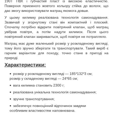
190T ПВХ і губчастий пласт із високою еластичністю.
Поверхня приємного жовтого кольору стійка до вологи, що
дає змогу використовувати матрац якомога довше.
У цьому килимку реалізована технологія самонадування.
Зазвичай у згорнутому стані він компактний і плоский.
Спочатку потрібно відкрити повітряний клапан, щоб матрац
увібрав повітря, а потім надути килимок. Після цього
повітряний клапан закривається, щоб повітря не потрапляло.
Матрац має дуже маленький розмір у розкладеному вигляді,
тому його зручно зберігати та транспортувати. Такий виріб є
гарним варіантом для походу, точно стане в пригоді на
природі.
Характеристики:
розмір у розкладеному вигляді — 185*132*3 см;
розмір у складеному вигляді — 24*65 см;
вага килимка становить 2300 г;
реалізована унікальна технологія самонадування;
зручне транспортування;
забезпечує повноцінний відпочинок завдяки
особливим властивостям наповнювача.