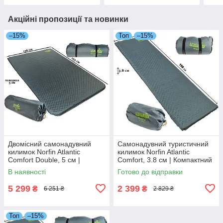
Акційні пропозиції та новинки
–15%
Топ
–15%
Двомісний самонадувний
Самонадувний туристичний
килимок Norfin Atlantic
килимок Norfin Atlantic
Comfort Double, 5 см |
Comfort, 3.8 см | Компактний
Великий туристичний
та комфортний каремат для
В наявності
Готово до відправки
каремат для комфортного
ідеального сну на природі
сну на природі
5 299
2 399
₴
₴
6 251 ₴
2 829 ₴
Топ
–15%