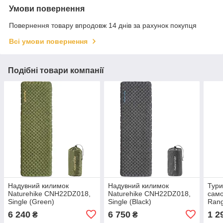
Умови повернення
Повернення товару впродовж 14 днів за рахунок покупця
Всі умови повернення
Подібні товари компанії
Надувний килимок
Надувний килимок
Тури
Naturehike CNH22DZ018,
Naturehike CNH22DZ018,
само
Single (Green)
Single (Black)
Rang
6 240
6 750
1 2
₴
₴