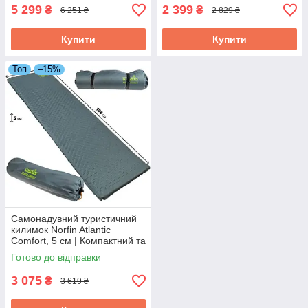
сну на природі
5 299
2 399
₴
₴
6 251 ₴
2 829 ₴
Купити
Купити
Топ
–15%
Самонадувний туристичний
килимок Norfin Atlantic
Comfort, 5 см | Компактний та
комфортний каремат для
Готово до відправки
ідеального сну на природі
3 075
₴
3 619 ₴