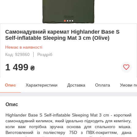
Самонадувний каремат Highlander Base S
Self-inflatable Sleeping Mat 3 cm (Olive)
Немає в наявності
Код: 929860
Роздріб
1 499
₴
Опис
Характеристики
Доставка
Оплата
Умови п
Опис
Highlander Base S Self-inflatable Sleeping Mat 3 cm - короткий
самонадувний килимок, який ідеально підходить для кемпінгу,
коли вам потрібна зручна основа для спального мішка.
Виготовлений із поліестеру 75D з ПВХ-покриттям, дана