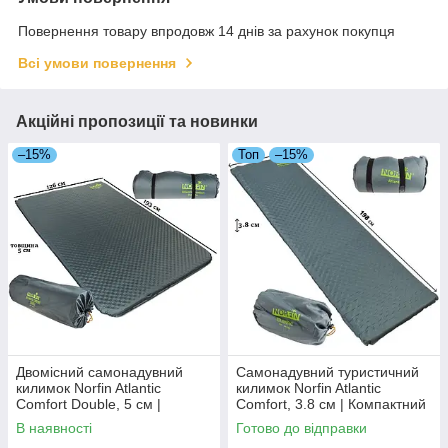
Повернення товару впродовж 14 днів за рахунок покупця
Всі умови повернення
Акційні пропозиції та новинки
–15%
Топ
–15%
Двомісний самонадувний
Самонадувний туристичний
килимок Norfin Atlantic
килимок Norfin Atlantic
Comfort Double, 5 см |
Comfort, 3.8 см | Компактний
Великий туристичний
та комфортний каремат для
В наявності
Готово до відправки
каремат для комфортного
ідеального сну на природі