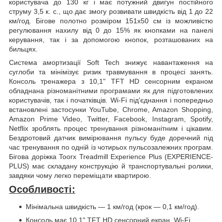
користувача до 130 кг і має потужний двигун постійного
струму 3,5 к. с., що дає змогу розвивати швидкість від 1 до 22
км/год. Бігове полотно розміром 151х50 см із можливістю
регулювання нахилу від 0 до 15% як кнопками на панелі
керування, так і за допомогою кнопок, розташованих на
бильцях.
Система амортизації Soft Tech знижує навантаження на
суглоби та мінімізує ризик травмування в процесі занять.
Консоль тренажера з 10,1" TFT HD сенсорним екраном
обладнана різноманітними програмами як для підготовлених
користувачів, так і початківців. Wi-Fi під'єднання і попередньо
встановлені застосунки YouTube, Chrome, Amazon Shopping,
Amazon Prime Video, Twitter, Facebook, Instagram, Spotify,
Netflix зроблять процес тренування різноманітним і цікавим.
Бездротовий датчик вимірювання пульсу буде доречний під
час тренування по одній із чотирьох пульсозалежних програм.
Бігова доріжка Toorx Treadmill Experience Plus (EXPERIENCE-
PLUS) має складану конструкцію й транспортувальні ролики,
завдяки чому легко переміщати квартирою.
Особливості:
Мінімальна швидкість — 1 км/год (крок — 0,1 км/год).
Консоль має 10,1" TFT HD сенсорний екран, Wi-Fi