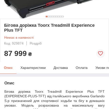
Бігова доріжка Toorx Treadmill Experience
Plus TFT
Немає в наявності
Код: 929874
Роздріб
87 999
₴
Опис
Характеристики
Доставка
Оплата
Умови п
Опис
Бігова доріжка Toorx Treadmill Experience Plus TFT
(EXPERIENCE-PLUS-TFT) від італійського виробника Garlando
S.p призначений для спортивної ходьби та бігу в домашніх
умовах. Модель розрахована на максимальну вагу