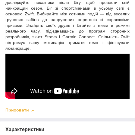
досліджуйте показники після бігу, щоб провести свій
найкращий сезон. Біг зі спортсменами в усьому світі є
основою Zwift. Вибирайте між сотнями подій — від веселих
групових забігів до напружених перегонів зі справжніми
призами. Знайдіть своїх друзів і бігайте з ними в режимі
реального часу, під'єднавшись до програм сторонніх
розробників, як-от Strava і Garmin Connect. Спільність Zwift
підтримує вашу мотивацію тримати темп і фінішувати
якнайкраще.
Приховати
Характеристики