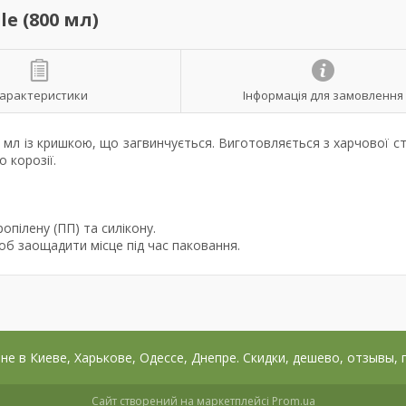
e (800 мл)
арактеристики
Інформація для замовлення
 мл із кришкою, що загвинчується. Виготовляється з харчової ст
 корозії.
ропілену (ПП) та силікону.
щоб заощадити місце під час паковання.
цене в Киеве, Харькове, Одессе, Днепре. Скидки, дешево, отзывы,
Сайт створений на маркетплейсі
Prom.ua