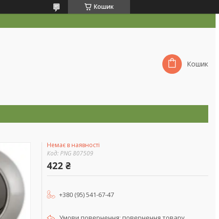
Кошик
Кошик
Немає в наявності
Код:
PNG 807509
422 ₴
+380 (95) 541-67-47
повернення товару