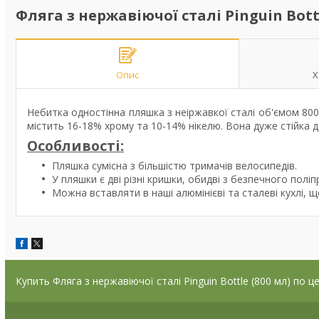
Фляга з нержавіючої сталі Pinguin Bottl
Опис
Х
Небитка одностінна пляшка з неіржавкої сталі об'ємом 800
містить 16-18% хрому та 10-14% нікелю. Вона дуже стійка до
Особливості:
Пляшка сумісна з більшістю тримачів велосипедів.
У пляшки є дві різні кришки, обидві з безпечного поліп
Можна вставляти в наші алюмінієві та сталеві кухлі, 
Купить Фляга з нержавіючої сталі Pinguin Bottle (800 мл) по 