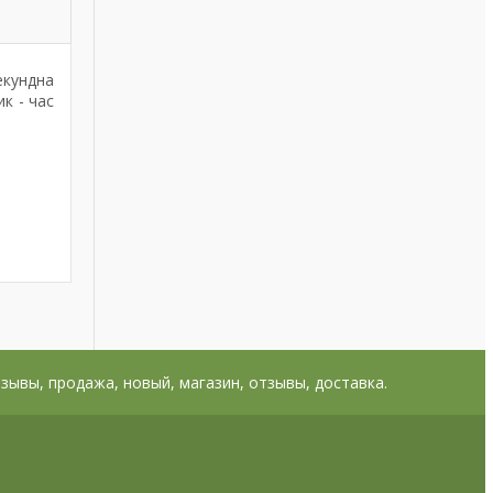
екундна
к - час
тзывы, продажа, новый, магазин, отзывы, доставка.