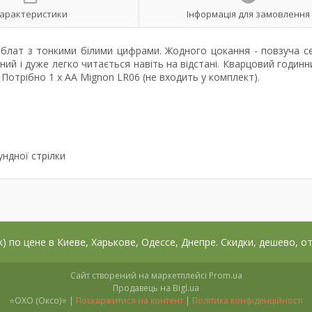
арактеристики
Інформація для замовлення
рблат з тонкими білими цифрами. Жодного цокання - повзуча с
ний і дуже легко читається навіть на відстані. Кварцовий годинни
Потрібно 1 x AA Mignon LR06 (не входить у комплект).
ндної стрілки
) по цене в Киеве, Харькове, Одессе, Днепре. Скидки, дешево, о
Сайт створений на маркетплейсі
Prom.ua
Продавець на Bigl.ua
⭐OXO (Оксо)⭐ |
Поскаржитися на контент
|
Політика конфіденційності