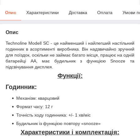
Опис
Характеристики
Доставка
Оплата
Умови п
Опис
Technoline Modell SC - це найменший і найлегший настільний
годинник в асортименті виробника. Він надзвичайно зручний
для поїздок, оскільки не займає багато місця, працює на одній
батарейці АА, має будильник з функцією Snooze та
підсвічування дисплея.
Функції:
Годинник:
Механізм: кварцовий
Формат часу: 12 г
Точність ходу годинника: +/- 1 хв/міс
Будильник із функцією повтору «snooze»
Характеристики і комплектація: