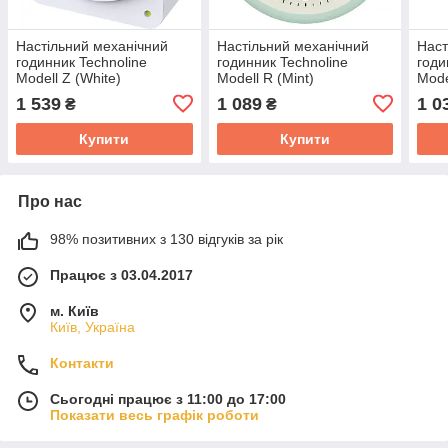
Настільний механічний
Настільний механічний
Наст
годинник Technoline
годинник Technoline
годи
Modell Z (White)
Modell R (Mint)
Mode
1 539
1 089
1 0
₴
₴
Купити
Купити
Про нас
98% позитивних з 130 відгуків за рік
Працює з 03.04.2017
м. Київ
Київ, Україна
Контакти
Сьогодні працює з 11:00 до 17:00
Показати весь графік роботи