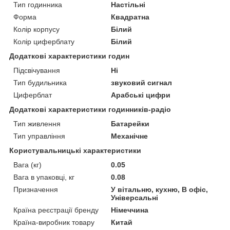
Тип годинника
Настільні
Форма
Квадратна
Колір корпусу
Білий
Колір циферблату
Білий
Додаткові характеристики годин
Підсвічування
Ні
Тип будильника
звуковий сигнал
Циферблат
Арабські цифри
Додаткові характеристики годинників-радіо
Тип живлення
Батарейки
Тип управління
Механічне
Користувальницькі характеристики
Вага (кг)
0.05
Вага в упаковці, кг
0.08
Призначення
У вітальню, кухню, В офіс,
Універсальні
Країна реєстрації бренду
Німеччина
Країна-виробник товару
Китай