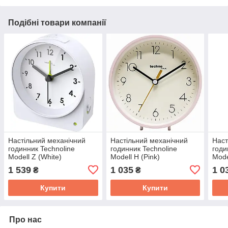
Подібні товари компанії
Настільний механічний
Настільний механічний
Наст
годинник Technoline
годинник Technoline
годи
Modell Z (White)
Modell H (Pink)
Mode
1 539
1 035
1 0
₴
₴
Купити
Купити
Про нас