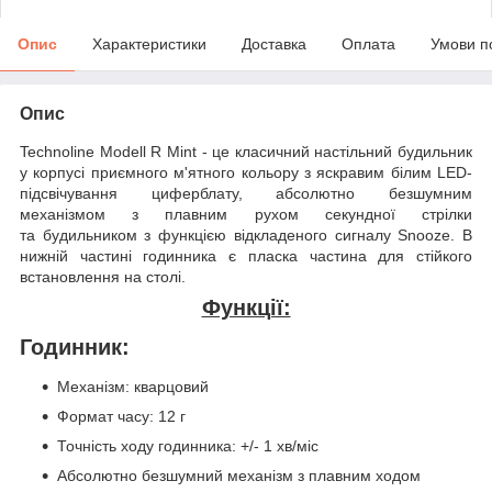
Опис
Характеристики
Доставка
Оплата
Умови п
Опис
Technoline Modell R Mint - це класичний настільний будильник
у корпусі приємного м'ятного кольору з яскравим білим LED-
підсвічування циферблату, абсолютно безшумним
механізмом з плавним рухом секундної стрілки
та будильником з функцією відкладеного сигналу Snooze. В
нижній частині годинника є пласка частина для стійкого
встановлення на столі.
Функції:
Годинник:
Механізм: кварцовий
Формат часу: 12 г
Точність ходу годинника: +/- 1 хв/міс
Абсолютно безшумний механізм з плавним ходом