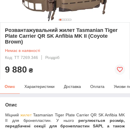
Розвантажувальний жилет Tasmanian Tiger
Plate Carrier QR SK Anfibia MK II (Coyote
Brown)
Немає в наявності
Код: TT 7269.346
Роздріб
9 880
₴
Опис
Характеристики
Доставка
Оплата
Умови п
Опис
Міцний
жилет
Tasmanian Tiger Plate Carrier QR SK Anfibia MK
II для бронепластин. У нього
регулюється розмір,
передбачені секції для бронепластин SAPI, а також