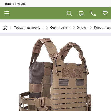
oxo.com.ua
Товари та послуги
Одяг і взуття
Жилет
Розвантажу