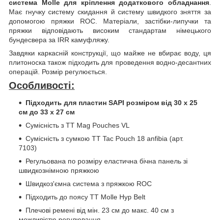
система Molle для кріплення додаткового обладнання
.
Має гнучку систему скидання й систему швидкого зняття за
допомогою пряжки ROC. Матеріали, застібки-липучки та
пряжки відповідають високим стандартам німецького
бундесвера за IRR камуфляжу.
Завдяки каркасній конструкції, що майже не вбирає воду, ця
плитоноска також підходить для проведення водно-десантних
операцій. Розмір регулюється.
Особливості:
Підходить для пластин SAPI розміром від 30 x 25
см до 33 x 27 см
Сумісність з TT Mag Pouches VL
Сумісність з сумкою TT Tac Pouch 18 anfibia (арт.
7103)
Регульована по розміру еластична бічна панель зі
швидкознімною пряжкою
Швидкоз'ємна система з пряжкою ROC
Підходить до поясу TT Molle Hyp Belt
Плечові ремені від мін. 23 см до макс. 40 см з
можливістю регулювання