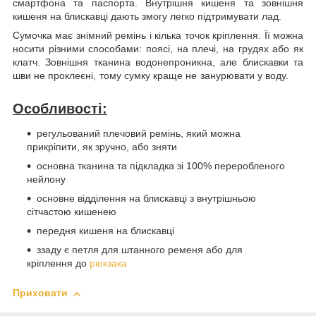
смартфона та паспорта. Внутрішня кишеня та зовнішня
кишеня на блискавці дають змогу легко підтримувати лад.
Сумочка має знімний ремінь і кілька точок кріплення. Її можна
носити різними способами: поясі, на плечі, на грудях або як
клатч. Зовнішня тканина водонепроникна, але блискавки та
шви не проклеєні, тому сумку краще не занурювати у воду.
Особливості:
регульований плечовий ремінь, який можна
прикріпити, як зручно, або зняти
основна тканина та підкладка зі 100% переробленого
нейлону
основне відділення на блискавці з внутрішньою
сітчастою кишенею
передня кишеня на блискавці
ззаду є петля для штанного ременя або для
кріплення до
рюкзака
Приховати