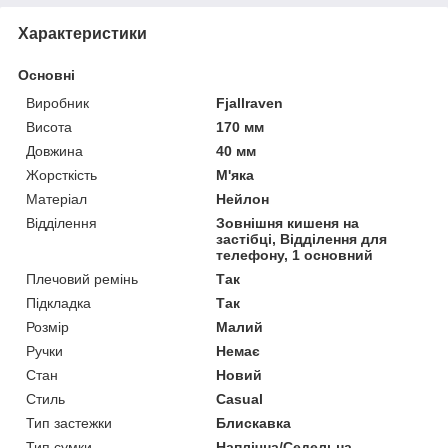
Характеристики
Основні
Виробник
Fjallraven
Висота
170 мм
Довжина
40 мм
Жорсткість
М'яка
Матеріал
Нейлон
Відділення
Зовнішня кишеня на
застібці, Відділення для
телефону, 1 основний
Плечовий ремінь
Так
Підкладка
Так
Розмір
Малий
Ручки
Немає
Стан
Новий
Стиль
Casual
Тип застежки
Блискавка
Тип сумки
Наплічна/Седельна