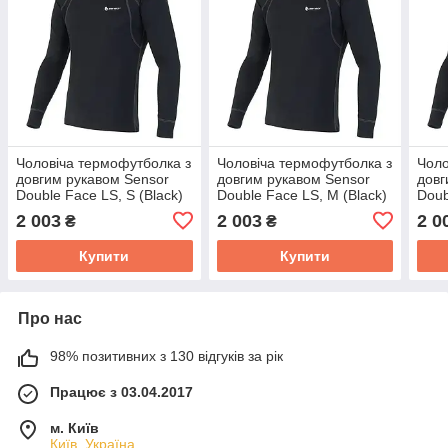
Чоловіча термофутболка з
Чоловіча термофутболка з
Чоло
довгим рукавом Sensor
довгим рукавом Sensor
довг
Double Face LS, S (Black)
Double Face LS, M (Black)
Doub
2 003
2 003
2 0
₴
₴
Купити
Купити
Про нас
98% позитивних з 130 відгуків за рік
Працює з 03.04.2017
м. Київ
Київ, Україна