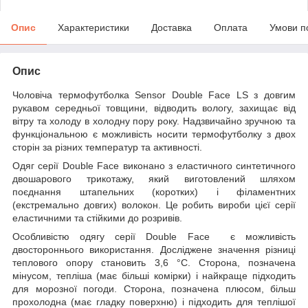
Опис
Характеристики
Доставка
Оплата
Умови п
Опис
Чоловіча термофутболка Sensor Double Face LS з довгим
рукавом середньої товщини, відводить вологу, захищає від
вітру та холоду в холодну пору року. Надзвичайно зручною та
функціональною є можливість носити термофутболку з двох
сторін за різних температур та активності.
Одяг серії Double Face виконано з еластичного синтетичного
двошарового трикотажу, який виготовлений шляхом
поєднання штапельних (коротких) і філаментних
(екстремально довгих) волокон. Це робить вироби цієї серії
еластичними та стійкими до розривів.
Особливістю одягу серії Double Face є можливість
двостороннього використання. Досліджене значення різниці
теплового опору становить 3,6 °C. Сторона, позначена
мінусом, тепліша (має більші комірки) і найкраще підходить
для морозної погоди. Сторона, позначена плюсом, більш
прохолодна (має гладку поверхню) і підходить для теплішої