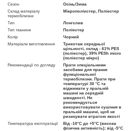
Сезон
Осінь/Зима
Склад матеріалу
Мікрополіестер, Поліестер
термобілизни
Тип
Лонгслив
Тип тканини
Поліестер
Колір
Чорний
Матеріали виготовлення
Трикотаж середньої
щільності, склад - 61% PES
(поліестер), 39% PESh micro
(поліестер мікро)
Рекомендації по догляду
Прати спеціальними
засобами для прання
функціональної
термобілизни. Прати при
температурі 30 °C та
віджимати у пральній
машині на середній
швидкості. Не
рекомендується
використовувати сушіння в
пральній машині, щоб не
ризикувати втратою якості
Температура експлуатації
Від -10°C до +5°C (висока
фізична активність); від -5°C