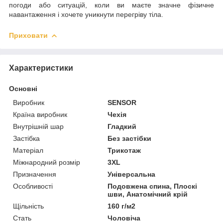
погоди або ситуацій, коли ви маєте значне фізичне
навантаження і хочете уникнути перегріву тіла.
Приховати
Характеристики
Основні
Виробник
SENSOR
Країна виробник
Чехія
Внутрішній шар
Гладкий
Застібка
Без застібки
Матеріал
Трикотаж
Міжнародний розмір
3XL
Призначення
Універсальна
Особливості
Подовжена спина, Плоскі
шви, Анатомічний крій
Щільність
160 г/м2
Стать
Чоловіча