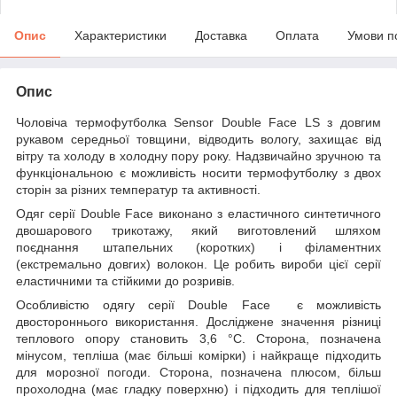
Опис
Характеристики
Доставка
Оплата
Умови п
Опис
Чоловіча термофутболка Sensor Double Face LS з довгим
рукавом середньої товщини, відводить вологу, захищає від
вітру та холоду в холодну пору року. Надзвичайно зручною та
функціональною є можливість носити термофутболку з двох
сторін за різних температур та активності.
Одяг серії Double Face виконано з еластичного синтетичного
двошарового трикотажу, який виготовлений шляхом
поєднання штапельних (коротких) і філаментних
(екстремально довгих) волокон. Це робить вироби цієї серії
еластичними та стійкими до розривів.
Особливістю одягу серії Double Face є можливість
двостороннього використання. Досліджене значення різниці
теплового опору становить 3,6 °C. Сторона, позначена
мінусом, тепліша (має більші комірки) і найкраще підходить
для морозної погоди. Сторона, позначена плюсом, більш
прохолодна (має гладку поверхню) і підходить для теплішої