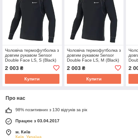
Чоловіча термофутболка з
Чоловіча термофутболка з
Чоло
довгим рукавом Sensor
довгим рукавом Sensor
довг
Double Face LS, S (Black)
Double Face LS, M (Black)
Doub
2 003
2 003
2 0
₴
₴
Купити
Купити
Про нас
98% позитивних з 130 відгуків за рік
Працює з 03.04.2017
м. Київ
Київ, Україна