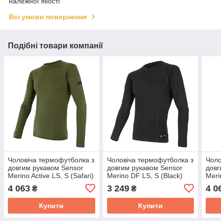
належної якості
Всі умови повернення
Подібні товари компанії
Чоловіча термофутболка з
Чоловіча термофутболка з
Чоло
довгим рукавом Sensor
довгим рукавом Sensor
довг
Merino Active LS, S (Safari)
Merino DF LS, S (Black)
Meri
(Safa
4 063
3 249
4 0
₴
₴
Купити
Купити