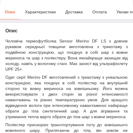
Опис
Характеристики
Доставка
Оплата
Умови п
Опис
Чоловіча термофутболка Sensor Merino DF LS з довгим
рукавом середньої товщини виготовлена з трикотажу з
подвійною конструкцією, що поєднує в собі шар з вовни
мериноса та шар з поліестеру. Вона якнайкраще захищає від
холоду, навіть у вологому стані. Має захист від ультрафіолету
UPF 25+.
Одяг серії Merino DF виготовлений з трикотажу з унікальною
конструкцією, яка поєднує в собі поліестер на внутрішній
стороні та вовну мериноса на зовнішньому. Його можна
використовувати з двох сторін за різної інтенсивності
навантажень та різних температурних умов. Для кращого
відведення вологи при інтенсивному навантаженні найкраще
обрати до тіла синтетичний шар. А для зігрівання та
утримання тепла варто обрати до тіла шар з вовни мериноса.
Поліестер прискорює транспортування поту до зовнішнього
вовняного шару. Прилягаючи до тіла, він зовсім не