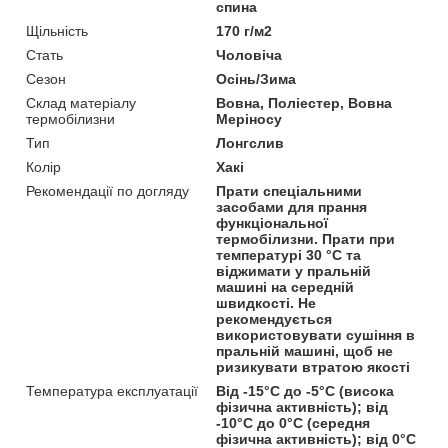
спина
Щільність
170 г/м2
Стать
Чоловіча
Сезон
Осінь/Зима
Склад матеріалу
Вовна, Поліестер, Вовна
термобілизни
Меріносу
Тип
Лонгслив
Колір
Хакі
Рекомендації по догляду
Прати спеціальними
засобами для прання
функціональної
термобілизни. Прати при
температурі 30 °C та
віджимати у пральній
машині на середній
швидкості. Не
рекомендується
використовувати сушіння в
пральній машині, щоб не
ризикувати втратою якості
Температура експлуатації
Від -15°C до -5°C (висока
фізична активність); від
-10°C до 0°C (середня
фізична активність); від 0°C