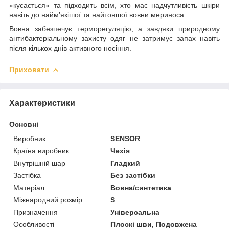
«кусається» та підходить всім, хто має надчутливість шкіри
навіть до найм’якішої та найтоншої вовни мериноса.
Вовна забезпечує терморегуляцію, а завдяки природному
антибактеріальному захисту одяг не затримує запах навіть
після кількох днів активного носіння.
Приховати
Характеристики
Основні
Виробник
SENSOR
Країна виробник
Чехія
Внутрішній шар
Гладкий
Застібка
Без застібки
Матеріал
Вовна/синтетика
Міжнародний розмір
S
Призначення
Універсальна
Особливості
Плоскі шви, Подовжена