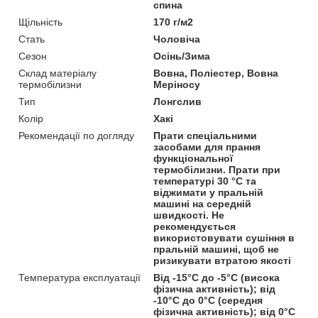
спина
Щільність
170 г/м2
Стать
Чоловіча
Сезон
Осінь/Зима
Склад матеріалу
Вовна, Поліестер, Вовна
термобілизни
Меріносу
Тип
Лонгслив
Колір
Хакі
Рекомендації по догляду
Прати спеціальними
засобами для прання
функціональної
термобілизни. Прати при
температурі 30 °C та
віджимати у пральній
машині на середній
швидкості. Не
рекомендується
використовувати сушіння в
пральній машині, щоб не
ризикувати втратою якості
Температура експлуатації
Від -15°C до -5°C (висока
фізична активність); від
-10°C до 0°C (середня
фізична активність); від 0°C