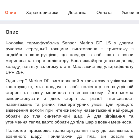
Опис
Характеристики
Доставка
Оплата
Умови п
Опис
Чоловіча термофутболка Sensor Merino DF LS з довгим
рукавом середньої товщини виготовлена з трикотажу з
подвійною конструкцією, що поєднує в собі шар з вовни
мериноса та шар з поліестеру. Вона якнайкраще захищає від
холоду, навіть у вологому стані. Має захист від ультрафіолету
UPF 25+.
Одяг серії Merino DF виготовлений з трикотажу з унікальною
конструкцією, яка поєднує в собі поліестер на внутрішній
стороні та вовну мериноса на зовнішньому. Його можна
використовувати з двох сторін за різної інтенсивності
навантажень та різних температурних умов. Для кращого
відведення вологи при інтенсивному навантаженні найкраще
обрати до тіла синтетичний шар. А для зігрівання та
утримання тепла варто обрати до тіла шар з вовни мериноса.
Поліестер прискорює транспортування поту до зовнішнього
вовняного шару. Прилягаючи до тіла, він зовсім не