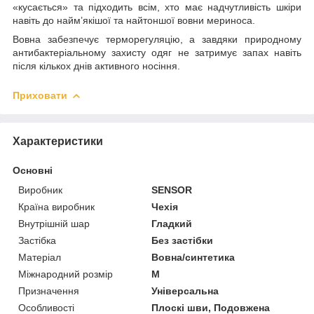
«кусається» та підходить всім, хто має надчутливість шкіри
навіть до найм’якішої та найтоншої вовни мериноса.
Вовна забезпечує терморегуляцію, а завдяки природному
антибактеріальному захисту одяг не затримує запах навіть
після кількох днів активного носіння.
Приховати
Характеристики
Основні
Виробник
SENSOR
Країна виробник
Чехія
Внутрішній шар
Гладкий
Застібка
Без застібки
Матеріал
Вовна/синтетика
Міжнародний розмір
M
Призначення
Універсальна
Особливості
Плоскі шви, Подовжена