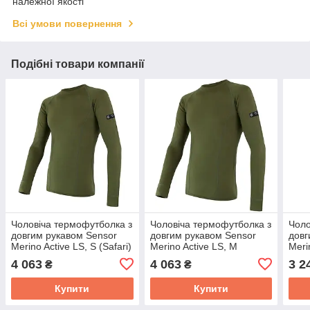
належної якості
Всі умови повернення
Подібні товари компанії
Чоловіча термофутболка з
Чоловіча термофутболка з
Чоло
довгим рукавом Sensor
довгим рукавом Sensor
довг
Merino Active LS, S (Safari)
Merino Active LS, M
Meri
(Safari)
4 063
4 063
3 2
₴
₴
Купити
Купити