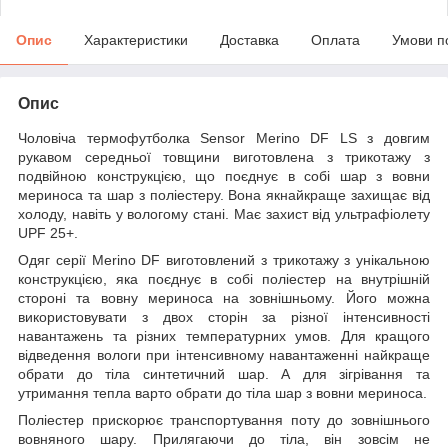
Опис
Характеристики
Доставка
Оплата
Умови п
Опис
Чоловіча термофутболка Sensor Merino DF LS з довгим
рукавом середньої товщини виготовлена з трикотажу з
подвійною конструкцією, що поєднує в собі шар з вовни
мериноса та шар з поліестеру. Вона якнайкраще захищає від
холоду, навіть у вологому стані. Має захист від ультрафіолету
UPF 25+.
Одяг серії Merino DF виготовлений з трикотажу з унікальною
конструкцією, яка поєднує в собі поліестер на внутрішній
стороні та вовну мериноса на зовнішньому. Його можна
використовувати з двох сторін за різної інтенсивності
навантажень та різних температурних умов. Для кращого
відведення вологи при інтенсивному навантаженні найкраще
обрати до тіла синтетичний шар. А для зігрівання та
утримання тепла варто обрати до тіла шар з вовни мериноса.
Поліестер прискорює транспортування поту до зовнішнього
вовняного шару. Прилягаючи до тіла, він зовсім не