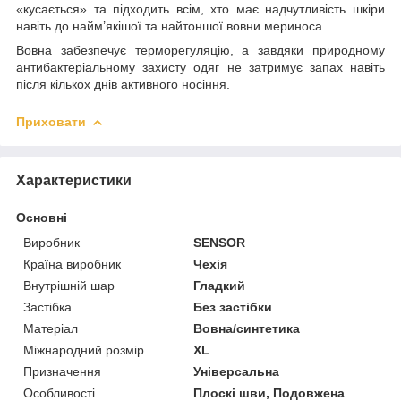
«кусається» та підходить всім, хто має надчутливість шкіри
навіть до найм’якішої та найтоншої вовни мериноса.
Вовна забезпечує терморегуляцію, а завдяки природному
антибактеріальному захисту одяг не затримує запах навіть
після кількох днів активного носіння.
Приховати
Характеристики
Основні
Виробник
SENSOR
Країна виробник
Чехія
Внутрішній шар
Гладкий
Застібка
Без застібки
Матеріал
Вовна/синтетика
Міжнародний розмір
XL
Призначення
Універсальна
Особливості
Плоскі шви, Подовжена