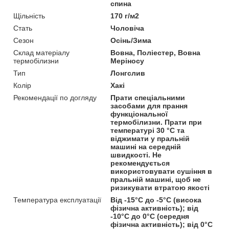
спина
Щільність
170 г/м2
Стать
Чоловіча
Сезон
Осінь/Зима
Склад матеріалу
Вовна, Поліестер, Вовна
термобілизни
Меріносу
Тип
Лонгслив
Колір
Хакі
Рекомендації по догляду
Прати спеціальними
засобами для прання
функціональної
термобілизни. Прати при
температурі 30 °C та
віджимати у пральній
машині на середній
швидкості. Не
рекомендується
використовувати сушіння в
пральній машині, щоб не
ризикувати втратою якості
Температура експлуатації
Від -15°C до -5°C (висока
фізична активність); від
-10°C до 0°C (середня
фізична активність); від 0°C