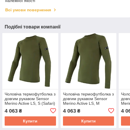
належної якості
Всі умови повернення
Подібні товари компанії
Чоловіча термофутболка з
Чоловіча термофутболка з
Чоло
довгим рукавом Sensor
довгим рукавом Sensor
довг
Merino Active LS, S (Safari)
Merino Active LS, M
Meri
(Safari)
(Safa
4 063
4 063
4 0
₴
₴
Купити
Купити