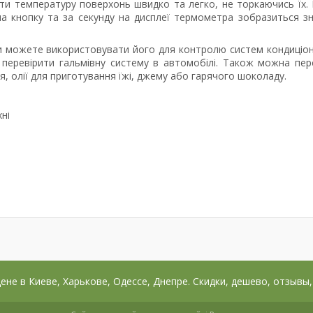
и температуру поверхонь швидко та легко, не торкаючись їх.
на кнопку та за секунду на дисплеї термометра зобразиться з
Ви можете використовувати його для контролю систем кондиціо
о перевірити гальмівну систему в автомобілі. Також можна пер
, олії для приготування їжі, джему або гарячого шоколаду.
ні
цене в Киеве, Харькове, Одессе, Днепре. Скидки, дешево, отзывы