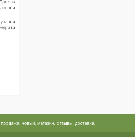
 Просто
начення
нування
евірити
, продажа, новый, магазин, отзывы, доставка.