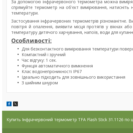
За допомогою інфрачервоного термометра можна вимірят
спрямуйте термометр на об'єкт вимірювання, натисніть 
температури.
Застосування інфрачервоних термометрів різноманітне. 
повітря й опалення, виявити місця протягів у вікнах аб
температуру дитячого харчування, напоїв, води для купання
Особливості:
Для безконтактного вимірювання температури поверх
Компактний і зручний
Час відгуку: 1 сек.
Функція автоматичного вимкнення
Клас водонепроникності IP67
Ідеально підходить для зовнішнього використання
З шийним шнуром
Купить Інфрачервоний термометр TFA Flash Stick 31.1126 по 