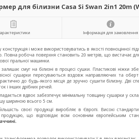
ер для білизни Casa Si Swan 2in1 20m (W
арактеристики
Інформація для замовлення
конструкція і може використовуватись в якості повноцінної під
ор. Повна робоча поверхня становить 20 метрів, що вистачає дл
мової пральної машинки.
залишає смуг на білизні в процесі сушки. Пластикові ніжки зб
авісної сушарки пересуваються вздовж направляючих та обер
актично до будь-якого місця де зручно сушити білизну. Дві спе
к і інших дрібних речей.
кладається вдвоє забезпечує мінімальну товщину сушарки у скл
нішу шириною всього 5 см.
ільшість своєї продукції виробляє в Європі. Високі стандарти
продукцію, що відповідає всім основним європейським ста
аччині.
и-трансформера дозволяє використовувати її в двох варіантах: