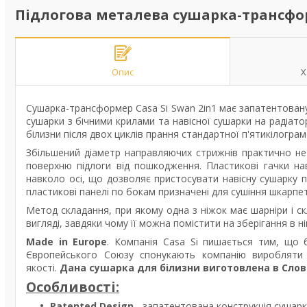
Підлогова металева сушарка-трансформ
Опис
Х
Сушарка-трансформер Casa Si Swan 2in1 має запатентовану 
сушарки з бічними крилами та навісної сушарки на радіат
білизни після двох циклів прання стандартної п'ятикілогра
Збільшений діаметр направляючих стрижнів практично не 
поверхню підлоги від пошкодження. Пластикові гачки н
навколо осі, що дозволяє пристосувати навісну сушарку пр
пластикові панелі по бокам призначені для сушіння шкарпето
Метод складання, при якому одна з ніжок має шарніри і с
вигляді, завдяки чому її можна помістити на зберігання в 
Made in Europe
. Компанія Casa Si пишається тим, що б
Європейського Союзу спонукають компанію виробляти 
якості.
Дана сушарка для білизни виготовлена в Слов
Особливості:
Patented Design
- запатентована конструкція сушарк