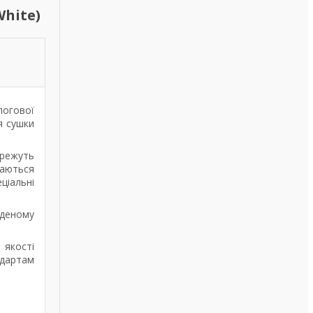
hite)
логової
я сушки
ережуть
таються
ціальні
аденому
 якості
ндартам