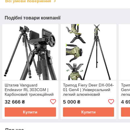
Всі умови повернення
Подібні товари компанії
Штатив Vanguard
Трипод Fiery Deer DX-004-
Трип
Endeavor RL 303CGM |
01 Gen4 | Універсальний
Gen4
Карбоновий трисекційний
легкий алюмінієвий
легк
трипод з головкою-
штатив-опора, 4-е
штат
32 666
5 000
4 6
₴
₴
тримачем GM-70
покоління, регульована
поко
висота, max 165 см
висо
Купити
Купити