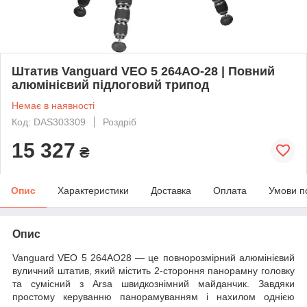
Штатив Vanguard VEO 5 264AO-28 | Повний
алюмінієвий підлоговий трипод
Немає в наявності
Код: DAS303309
Роздріб
15 327
₴
Опис
Характеристики
Доставка
Оплата
Умови п
Опис
Vanguard VEO 5 264AO28 — це повнорозмірний алюмінієвий
вуличний штатив, який містить 2-стороння панорамну головку
та сумісний з Arsa швидкознімний майданчик. Завдяки
простому керуванню панорамуванням і нахилом однією