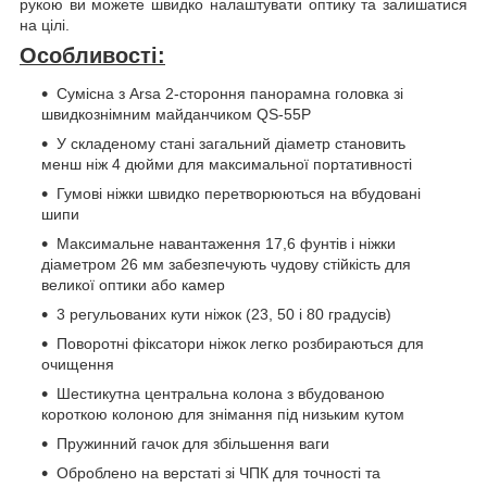
рукою ви можете швидко налаштувати оптику та залишатися
на цілі.
Особливості:
Сумісна з Arsa 2-стороння панорамна головка зі
швидкознімним майданчиком QS-55P
У складеному стані загальний діаметр становить
менш ніж 4 дюйми для максимальної портативності
Гумові ніжки швидко перетворюються на вбудовані
шипи
Максимальне навантаження 17,6 фунтів і ніжки
діаметром 26 мм забезпечують чудову стійкість для
великої оптики або камер
3 регульованих кути ніжок (23, 50 і 80 градусів)
Поворотні фіксатори ніжок легко розбираються для
очищення
Шестикутна центральна колона з вбудованою
короткою колоною для знімання під низьким кутом
Пружинний гачок для збільшення ваги
Оброблено на верстаті зі ЧПК для точності та