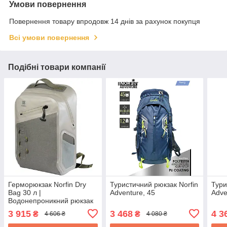
Умови повернення
Повернення товару впродовж 14 днів за рахунок покупця
Всі умови повернення
Подібні товари компанії
Герморюкзак Norfin Dry
Туристичний рюкзак Norfin
Тури
Bag 30 л |
Adventure, 45
Adve
Водонепроникний рюкзак
для захисту речей від
3 915
3 468
4 3
₴
₴
4 606 ₴
4 080 ₴
вологи під час походів,
подорожей, риболовлі