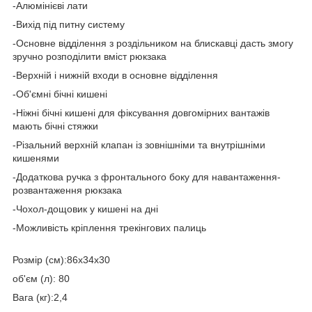
-Алюмінієві лати
-Вихід під питну систему
-Oсновне відділення з роздільником на блискавці дасть змогу
зручно розподілити вміст рюкзака
-Верхній і нижній входи в основне відділення
-Об'ємні бічні кишені
-Ніжні бічні кишені для фіксування довгомірних вантажів
мають бічні стяжки
-Різальний верхній клапан із зовнішніми та внутрішніми
кишенями
-Додаткова ручка з фронтального боку для навантаження-
розвантаження рюкзака
-Чохол-дощовик у кишені на дні
-Можливість кріплення трекінгових палиць
Розмір (см):86х34х30
об'єм (л): 80
Вага (кг):2,4