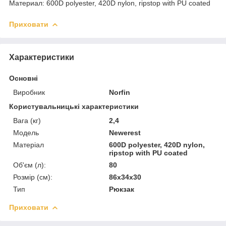
Материал: 600D polyester, 420D nylon, ripstop with PU coated
Приховати
Характеристики
Основні
Виробник
Norfin
Користувальницькі характеристики
Вага (кг)
2,4
Мoдель
Newerest
Матеріал
600D polyester, 420D nylon,
ripstop with PU coated
Об'єм (л):
80
Розмір (см):
86х34х30
Тип
Рюкзак
Приховати