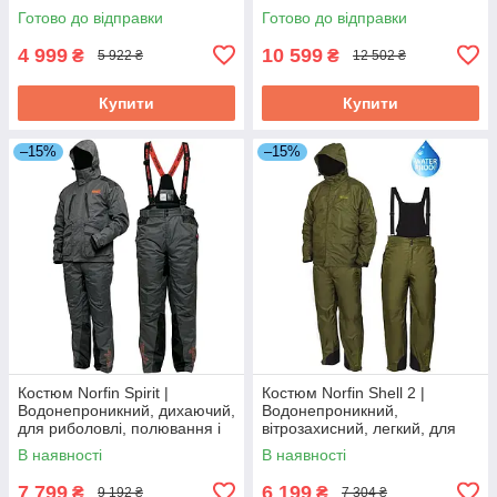
Mist, S | Тривалий і надійний
комфортної риболовлі в
Готово до відправки
Готово до відправки
захист від дощу та вітру
будь-яку погоду
4 999
10 599
₴
₴
5 922 ₴
12 502 ₴
Купити
Купити
–15%
–15%
Костюм Norfin Spirit |
Костюм Norfin Shell 2 |
Водонепроникний, дихаючий,
Водонепроникний,
для риболовлі, полювання і
вітрозахисний, легкий, для
туризму в міжсезоння, XL (56-
риболовлі, полювання і
В наявності
В наявності
58)
туризму в міжсезоння, M (48-
50)
7 799
6 199
₴
₴
9 192 ₴
7 304 ₴