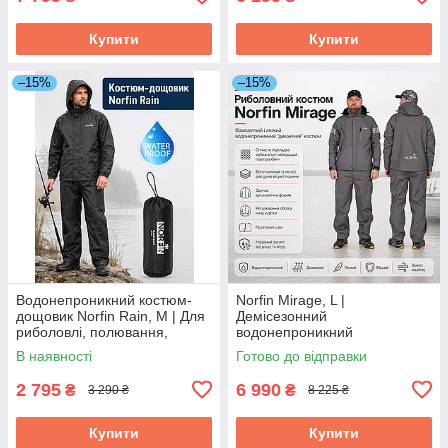
Купити
Купити
–15%
–15%
Водонепроникний костюм-
Norfin Mirage, L |
дощовик Norfin Rain, M | Для
Демісезонний
риболовлі, полювання,
водонепроникний
туризму та повсякденного
«дихаючий» костюм для
В наявності
Готово до відправки
використання в негоду
риболовлі та активного
відпочинку
2 795
6 990
₴
₴
3 290 ₴
8 225 ₴
Купити
Купити