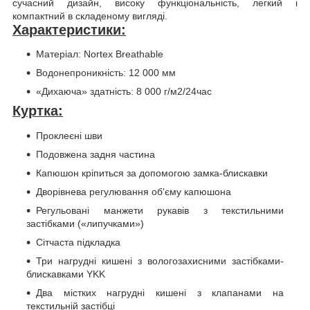
сучасний дизайн, високу функціональність, легкий і
компактний в складеному вигляді.
Характеристики:
Матеріал: Nortex Breathable
Водонепроникність: 12 000 мм
«Дихаюча» здатність: 8 000 г/м2/24час
Куртка:
Проклеєні шви
Подовжена задня частина
Капюшон кріпиться за допомогою замка-блискавки
Дворівнева регулювання об'єму капюшона
Регульовані манжети рукавів з текстильними
застібками («липучками»)
Сітчаста підкладка
Три нагрудні кишені з вологозахисними застібками-
блискавками YKK
Два містких нагрудні кишені з клапанами на
текстильній застібці