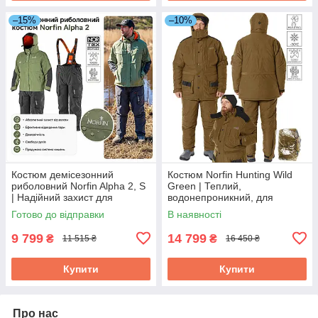
–15%
–10%
Костюм демісезонний
Костюм Norfin Hunting Wild
риболовний Norfin Alpha 2, S
Green | Теплий,
| Надійний захист для
водонепроникний, для
комфортної риболовлі в
полювання та риболовлі
Готово до відправки
В наявності
будь-яку погоду
взимку, S (44-46)
9 799
14 799
₴
₴
11 515 ₴
16 450 ₴
Купити
Купити
Про нас