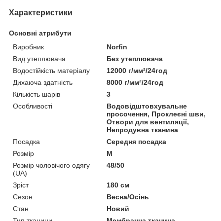
Характеристики
Основні атрибути
Виробник
Norfin
Вид утеплювача
Без утеплювача
Водостійкість матеріалу
12000 г/мм²/24год
Дихаюча здатність
8000 г/мм²/24год
Кількість шарів
3
Особливості
Водовідштовхувальне
просочення, Проклеєні шви,
Отвори для вентиляції,
Непродувна тканина
Посадка
Середня посадка
Розмір
M
Розмір чоловічого одягу
48/50
(UA)
Зріст
180 см
Сезон
Весна/Осінь
Стан
Новий
Тип тканини
Мембранна тканина