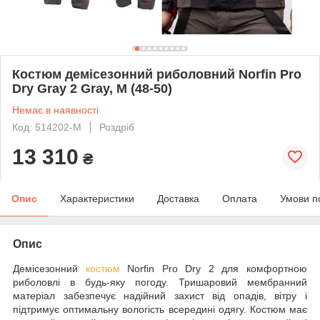
Костюм демісезонний риболовний Norfin Pro
Dry Gray 2 Gray, M (48-50)
Немає в наявності
Код: 514202-M
Роздріб
13 310
₴
Опис
Характеристики
Доставка
Оплата
Умови п
Опис
Демісезонний
костюм
Norfin Pro Dry 2 для комфортною
риболовлі в будь-яку погоду. Тришаровий мембранний
матеріал забезпечує надійний захист від опадів, вітру і
підтримує оптимальну вологість всередині одягу. Костюм має