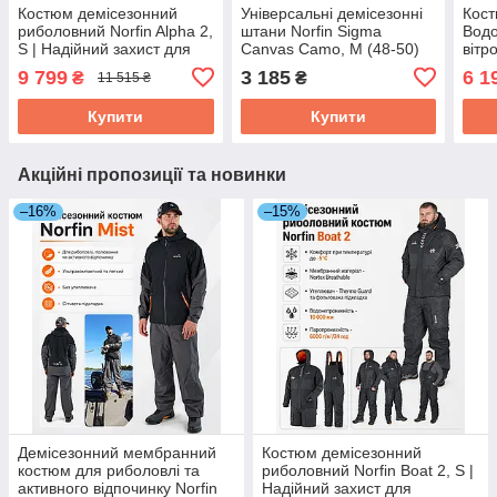
Костюм демісезонний
Універсальні демісезонні
Кост
риболовний Norfin Alpha 2,
штани Norfin Sigma
Водо
S | Надійний захист для
Canvas Camo, M (48-50)
вітр
комфортної риболовлі в
рибо
9 799
3 185
6 1
₴
₴
11 515 ₴
будь-яку погоду
тури
(48-
Купити
Купити
Акційні пропозиції та новинки
–16%
–15%
Демісезонний мембранний
Костюм демісезонний
костюм для риболовлі та
риболовний Norfin Boat 2, S |
активного відпочинку Norfin
Надійний захист для