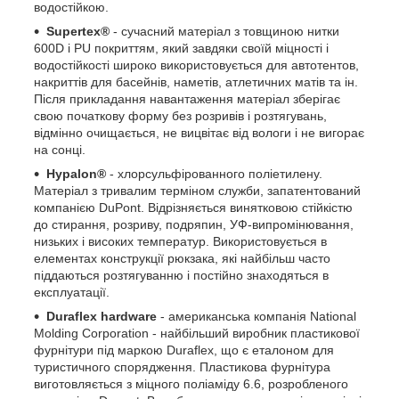
водостійкою.
Supertex®
- сучасний матеріал з товщиною нитки
600D і PU покриттям, який завдяки своїй міцності і
водостійкості широко використовується для автотентов,
накриттів для басейнів, наметів, атлетичних матів та ін.
Після прикладання навантаження матеріал зберігає
свою початкову форму без розривів і розтягувань,
відмінно очищається, не вицвітає від вологи і не вигорає
на сонці.
Hypalon®
- хлорсульфірованного поліетилену.
Матеріал з тривалим терміном служби, запатентований
компанією DuPont. Відрізняється винятковою стійкістю
до стирання, розриву, подряпин, УФ-випромінювання,
низьких і високих температур. Використовується в
елементах конструкції рюкзака, які найбільш часто
піддаються розтягуванню і постійно знаходяться в
експлуатації.
Duraflex hardware
- американська компанія National
Molding Corporation - найбільший виробник пластикової
фурнітури під маркою Duraflex, що є еталоном для
туристичного спорядження. Пластикова фурнітура
виготовляється з міцного поліаміду 6.6, розробленого