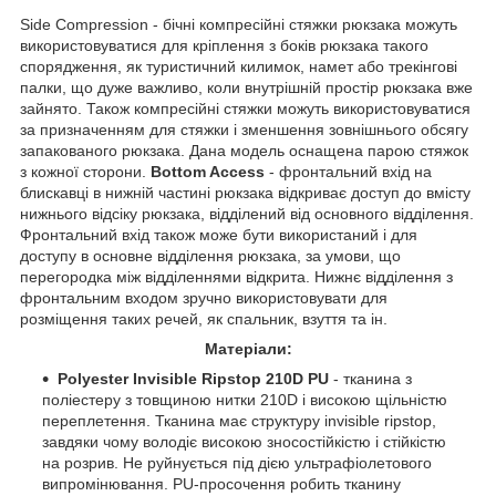
Side Compression - бічні компресійні стяжки рюкзака можуть
використовуватися для кріплення з боків рюкзака такого
спорядження, як туристичний килимок, намет або трекінгові
палки, що дуже важливо, коли внутрішній простір рюкзака вже
зайнято. Також компресійні стяжки можуть використовуватися
за призначенням для стяжки і зменшення зовнішнього обсягу
запакованого рюкзака. Дана модель оснащена парою стяжок
з кожної сторони.
Bottom Access
- фронтальний вхід на
блискавці в нижній частині рюкзака відкриває доступ до вмісту
нижнього відсіку рюкзака, відділений від основного відділення.
Фронтальний вхід також може бути використаний і для
доступу в основне відділення рюкзака, за умови, що
перегородка між відділеннями відкрита. Нижнє відділення з
фронтальним входом зручно використовувати для
розміщення таких речей, як спальник, взуття та ін.
Матеріали:
Polyester
Invisible Ripstop 210D PU
- тканина з
поліестеру з товщиною нитки 210D і високою щільністю
переплетення. Тканина має структуру invisible ripstop,
завдяки чому володіє високою зносостійкістю і стійкістю
на розрив. Не руйнується під дією ультрафіолетового
випромінювання. PU-просочення робить тканину