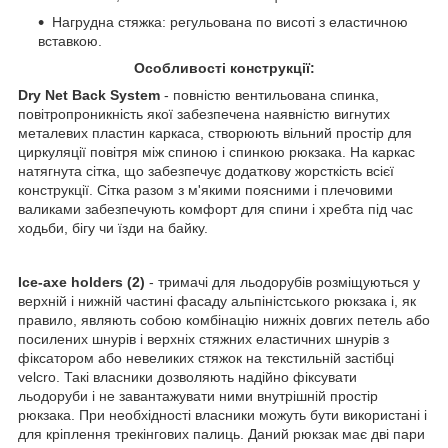
Нагрудна стяжка: регульована по висоті з еластичною
вставкою.
Особливості конструкції:
Dry Net Back System
- повністю вентильована спинка,
повітропроникність якої забезпечена наявністю вигнутих
металевих пластин каркаса, створюють вільний простір для
циркуляції повітря між спиною і спинкою рюкзака. На каркас
натягнута сітка, що забезпечує додаткову жорсткість всієї
конструкції. Сітка разом з м'якими поясними і плечовими
валиками забезпечують комфорт для спини і хребта під час
ходьби, бігу чи їзди на байку.
Ice-axe holders (2)
- тримачі для льодорубів розміщуються у
верхній і нижній частині фасаду альпіністського рюкзака і, як
правило, являють собою комбінацію нижніх довгих петель або
посилених шнурів і верхніх стяжних еластичних шнурів з
фіксатором або невеликих стяжок на текстильній застібці
velcro. Такі власники дозволяють надійно фіксувати
льодоруби і не завантажувати ними внутрішній простір
рюкзака. При необхідності власники можуть бути використані і
для кріплення трекінгових палиць. Даний рюкзак має дві пари