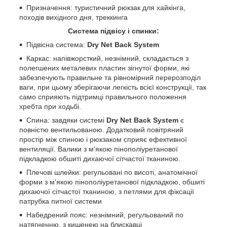
Призначення: туристичний рюкзак для хайкінга,
походів вихідного дня, треккинга
Система підвісу і спинки:
Підвісна система:
Dry Net Back System
Каркас: напівжорсткий, незнімний, складається з
полегшених металевих пластин зігнутої форми, які
забезпечують правильне та рівномірний перерозподіл
ваги, при цьому зберігаючи легкість всієї конструкції, так
само сприяють підтримці правильного положення
хребта при ходьбі.
Спина: завдяки системі
Dry Net Back System
є
повністю вентильованою. Додатковий повітряний
простір між спиною і рюкзаком сприяє ефективної
вентиляції. Валики з м'якою пінополіуретанової
підкладкою обшиті дихаючої сітчастої тканиною.
Плечові шлейки: регульовані по висоті, анатомічної
форми з м'якою пінополіуретанової підкладкою, обшиті
дихаючої сітчастої тканиною, з петлями для фіксації
патрубка питної системи
Набедрений пояс: незнімний, регульований по
натягненню, з кишенею на блискавці