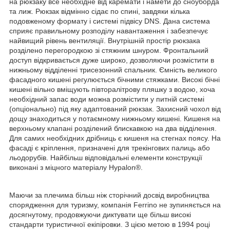
на рюкзаку все необхідне від каремати і намети до сноуборда
та лиж. Рюкзак відмінно сідає по спині, завдяки кілька
подовженому формату і системі підвісу DNS. Дана система
сприяє правильному розподілу навантаження і забезпечує
найвищий рівень вентиляції. Внутрішній простір рюкзака
розділено перегородкою зі стяжним шнуром. Фронтальний
доступ відкривається дуже широко, дозволяючи розмістити в
нижньому відділенні трисезонний спальник. Ємність великого
фасадного кишені регулюється бічними стяжками. Високі бічні
кишені вільно вміщують півторалітрову пляшку з водою, хоча
необхідний запас води можна розмістити у питній системі
(опціонально) під яку адаптований рюкзак. Захисний чохол від
дощу знаходиться у потаємному нижньому кишені. Кишеня на
верхньому клапані розділений блискавкою на два відділення.
Для самих необхідних дрібниць є кишеня на стегнах поясу. На
фасаді є кріплення, призначені для трекінгових палиць або
льодорубів. Найбільш відповідальні елементи конструкції
виконані з міцного матеріалу Hypalon®.
Маючи за плечима більш ніж сторічний досвід виробництва
спорядження для туризму, компанія Ferrino не зупиняється на
досягнутому, продовжуючи диктувати ще більш високі
стандарти туристичної екіпіровки. З цією метою в 1994 році