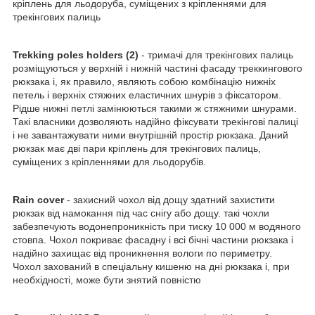
кріплень для льодоруба, суміщених з кріпленнями для
трекінгових палиць
Trekking poles holders (2)
- тримачі для трекінгових палиць
розміщуються у верхній і нижній частині фасаду треккингового
рюкзака і, як правило, являють собою комбінацію нижніх
петель і верхніх стяжних еластичних шнурів з фіксатором.
Рідше нижні петлі замінюються такими ж стяжними шнурами.
Такі власники дозволяють надійно фіксувати трекінгові палиці
і не завантажувати ними внутрішній простір рюкзака. Даний
рюкзак має дві пари кріплень для трекінгових палиць,
суміщених з кріпленнями для льодорубів.
Rain cover
- захисний чохол від дощу здатний захистити
рюкзак від намокання під час снігу або дощу. такі чохли
забезпечують водонепроникність при тиску 10 000 м водяного
стовпа. Чохол покриває фасадну і всі бічні частини рюкзака і
надійно захищає від проникнення вологи по периметру.
Чохол захований в спеціальну кишеню на дні рюкзака і, при
необхідності, може бути знятий повністю