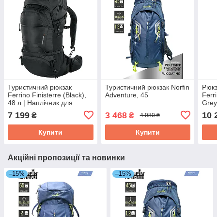
Туристичний рюкзак
Туристичний рюкзак Norfin
Рюкз
Ferrino Finisterre (Black),
Adventure, 45
Ferr
48 л | Наплічник для
Grey
хайкінгу, походів вихідного
Анат
7 199
3 468
10 
₴
₴
4 080 ₴
дня, трекінгу
для 
тури
Купити
Купити
Акційні пропозиції та новинки
–15%
–15%