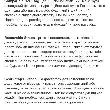
Compatible H2O Bag
- даний рюкзак сумісний і може бути
оснащений фірмовою гідратаційної системою Ferrino ємністю
один, два або три літри, або будь-який інший питний
системою відповідного літражу. Рюкзак має необхідне
відділення для розміщення питної системи, а також всі
необхідні отвори і затиски для фіксації питного патрубка.
Removable Straps
- рюкзак поставляється в комплекті з
двома довгими стропами, що закінчуються трехщелевыми
пластиковими лямками Duraflex®. Стропи використовуються
для кріплення такого спорядження, як сноуборд, гірські або
бігові лижі, снігоступи. Стропи можуть бути зафіксовані на
спеціально призначених петлях або лямках рюкзака, а також
на будь-яких інших рюкзачних лямках підходящої ширини.
Gear Straps
- стропи на фастексах для кріплення такої
додаткової екіпіровки, як намет, тент, самонадувний або
пінополіуретановий туристичний килимок. Розміщені в нижній
частині рюкзака таким чином, щоб не сковувати рухи під час
ходьби. При необхідності дані стропи можуть бути як
компресійних для утяжки нижній частині рюкзака.