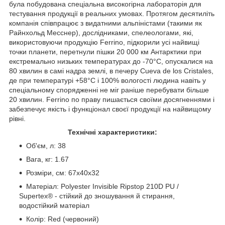
була побудована спеціальна високогірна лабораторія для
тестування продукції в реальних умовах. Протягом десятиліть
компанія співпрацює з видатними альпіністами (такими як
Райнхольд Месснер), дослідниками, спелеологами, які,
використовуючи продукцію Ferrino, підкорили усі найвищі
точки планети, перетнули пішки 20 000 км Антарктики при
екстремально низьких температурах до -70°С, опускалися на
80 хвилин в самі надра землі, в печеру Cueva de los Cristales,
де при температурі +58°С і 100% вологості людина навіть у
спеціальному спорядженні не міг раніше перебувати більше
20 хвилин. Ferrino по праву пишається своїми досягненнями і
забезпечує якість і функціонал своєї продукції на найвищому
рівні.
Технічні характеристики:
Об'єм, л: 38
Вага, кг: 1.67
Розміри, см: 67х40х32
Матеріал: Polyester Invisible Ripstop 210D PU /
Supertex® - стійкий до зношування й стирання,
водостійкий матеріал
Колір: Red (червоний)