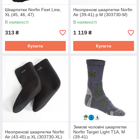
Шкарпетки Norfin Feet Line,
Неопренові шкарпетки Norfin
XL (45, 46, 47)
Air (39-41) р.M (303730-M)
В наявності
В наявності
313
1 119
₴
₴
Купити
Купити
Зимові чоловічі шкарпетки
Неопренові шкарпетки Norfin
Norfin Target Light T1A, M
Air (43-45) р.XL (303730-XL)
(39-41)