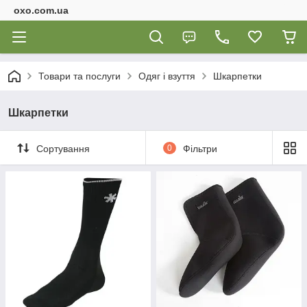
oxo.com.ua
Товари та послуги
Одяг і взуття
Шкарпетки
Шкарпетки
Сортування
0
Фільтри