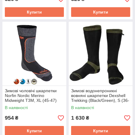
Купити
Купити
Зимові чоловічі шкарпетки
Зимові водонепроникні
Norfin Nordic Merino
вовняні шкарпетки Dexshell
Midweight T3M, ХL (45-47)
Trekking (Black/Green), S (36-
39)
В наявності
В наявності
954
1 630
₴
₴
Купити
Купити