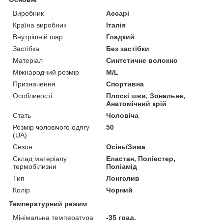
Виробник
Accapi
Країна виробник
Італія
Внутрішній шар
Гладкий
Застібка
Без застібки
Матеріал
Синтетичне волокно
Міжнародний розмір
M/L
Призначення
Спортивна
Особливості
Плоскі шви, Зональне,
Анатомічний крій
Стать
Чоловіча
Розмір чоловічого одягу
50
(UA)
Сезон
Осінь/Зима
Склад матеріалу
Еластан, Поліестер,
термобілизни
Поліамід
Тип
Лонгслив
Колір
Чорний
Температурний режим
Мінімальна температура
-35 град.