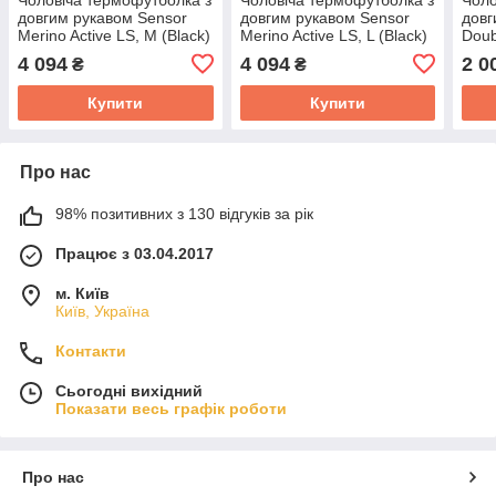
довгим рукавом Sensor
довгим рукавом Sensor
довг
Merino Active LS, M (Black)
Merino Active LS, L (Black)
Doub
4 094
4 094
2 0
₴
₴
Купити
Купити
Про нас
98% позитивних з 130 відгуків за рік
Працює з 03.04.2017
м. Київ
Київ, Україна
Контакти
Сьогодні вихідний
Показати весь графік роботи
Про нас