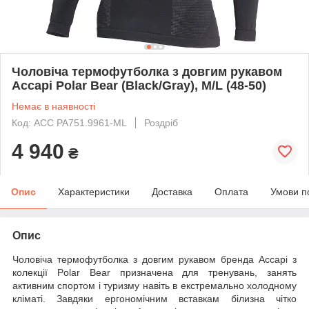
Чоловіча термофутболка з довгим рукавом
Accapi Polar Bear (Black/Gray), M/L (48-50)
Немає в наявності
Код: ACC PA751.9961-ML
Роздріб
4 940
₴
Опис
Характеристики
Доставка
Оплата
Умови п
Опис
Чоловіча термофутболка з довгим рукавом бренда Accapi з
колекції Polar Bear призначена для тренувань, занять
активним спортом і туризму навіть в екстремально холодному
кліматі. Завдяки ергономічним вставкам білизна чітко