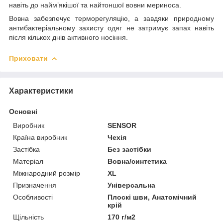
навіть до найм’якішої та найтоншої вовни мериноса.
Вовна забезпечує терморегуляцію, а завдяки природному
антибактеріальному захисту одяг не затримує запах навіть
після кількох днів активного носіння.
Приховати
Характеристики
Основні
Виробник
SENSOR
Країна виробник
Чехія
Застібка
Без застібки
Матеріал
Вовна/синтетика
Міжнародний розмір
XL
Призначення
Універсальна
Особливості
Плоскі шви, Анатомічний
крій
Щільність
170 г/м2