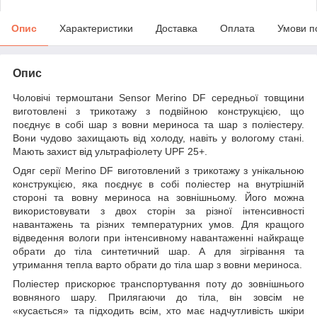
Опис
Характеристики
Доставка
Оплата
Умови п
Опис
Чоловічі термоштани Sensor Merino DF середньої товщини
виготовлені з трикотажу з подвійною конструкцією, що
поєднує в собі шар з вовни мериноса та шар з поліестеру.
Вони чудово захищають від холоду, навіть у вологому стані.
Мають захист від ультрафіолету UPF 25+.
Одяг серії Merino DF виготовлений з трикотажу з унікальною
конструкцією, яка поєднує в собі поліестер на внутрішній
стороні та вовну мериноса на зовнішньому. Його можна
використовувати з двох сторін за різної інтенсивності
навантажень та різних температурних умов. Для кращого
відведення вологи при інтенсивному навантаженні найкраще
обрати до тіла синтетичний шар. А для зігрівання та
утримання тепла варто обрати до тіла шар з вовни мериноса.
Поліестер прискорює транспортування поту до зовнішнього
вовняного шару. Прилягаючи до тіла, він зовсім не
«кусається» та підходить всім, хто має надчутливість шкіри