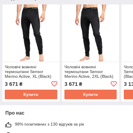
Чоловічі вовняні
Чоловічі вовняні
Чоло
термоштани Sensor
термоштани Sensor
Sens
Merino Active, XL (Black)
Merino Active, 2XL (Black)
(Bla
3 671
3 671
3 1
₴
₴
Купити
Купити
Про нас
98% позитивних з 130 відгуків за рік