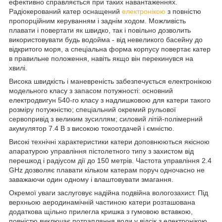
ефективно справляється при таких навантаженнях.
Радіокерований катер оснащений
електронікою
з повністю
пропорційним керуванням і заднім ходом. Можливість
плавати і повертати як швидко, так і повільно дозволить
використовувати будь водойма - від невеликого басейну до
відкритого моря, а спеціальна форма корпусу повертає катер
в правильне положення, навіть якщо він перекинувся на
хвилі.
Висока швидкість і маневреність забезпечується електронікою
модельного класу з запасом потужності: основний
електродвигун 540-го класу з надлишковою для катери такого
розміру потужністю; спеціальний окремий рульової
сервопривід з великим зусиллям; силовий літій-полімерний
акумулятор 7.4 В з високою токоотдачей і ємністю.
Високі технічні характеристики катери доповнюються якісною
апаратурою управління пістолетного типу з захистом від
перешкод і радіусом дії до 150 метрів. Частота управління 2.4
GHz дозволяє плавати кільком катерам поруч одночасно не
заважаючи один одному і влаштовувати змагання.
Окремої уваги заслуговує надійна подвійна вологозахист. Під
верхньою аеродинамічній частиною катери розташована
додаткова щільно прилегла кришка з гумовою вставкою,
повністю виключає потрапляння води у відсік з електронікою.