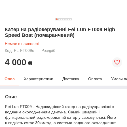
Катер на радіокеруванні Fei Lun FT009 High
Speed Boat (помаранчевий)
Немає в наявності
Код: FL-FT009o
Роздріб
4 000
₴
Опис
Характеристики
Доставка
Оплата
Умови п
Опис
Fei Lun FT009 - Надшвидкісний катер на радіоуправлінні з
водяним охолодженням двигуна. Самий швидкий і
функціональний радіокерований катер у своєму класі. Його
швидкість сягає 30км/год, а система водяного охолодження