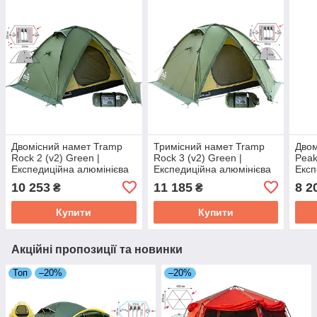
Двомісний намет Tramp
Тримісний намет Tramp
Двом
Rock 2 (v2) Green |
Rock 3 (v2) Green |
Peak
Експедиційна алюмінієва
Експедиційна алюмінієва
Експ
палатка для тривалих
палатка для тривалих
алюм
10 253
11 185
8 2
₴
₴
походів з 2 входами та 2
походів з 2 входами та 2
трив
тамбурами
тамбурами
там
Купити
Купити
Акційні пропозиції та новинки
Топ
–20%
–20%