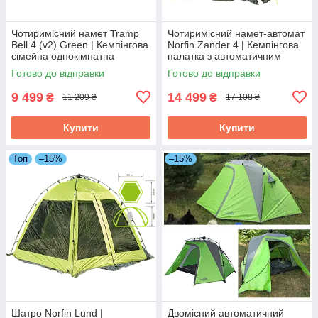
Чотиримісний намет Tramp
Чотиримісний намет-автомат
Bell 4 (v2) Green | Кемпінгова
Norfin Zander 4 | Кемпінгова
сімейна однокімнатна
палатка з автоматичним
палатка з високим тамбуром,
швидкозбірним каркасом і
Готово до відправки
Готово до відправки
2 входи
просторим високим
тамбуром
9 499
14 499
₴
₴
11 209 ₴
17 108 ₴
Купити
Купити
Топ
–15%
–15%
Шатро Norfin Lund |
Двомісний автоматичний