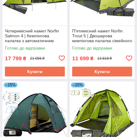
Чотиримісний намет Norfin
П'ятимісний намет Norfin
Salmon 4 | Кемпінгова
Trout 5 | Двошарова
палатка з автоматичним
кемпінгова палатка сімейного
каркасом, 2 спальні,
типу з автоматичним
Готово до відправки
Готово до відправки
просторий та високий тамбур
каркасом, один вхід, один
тамбур
17 799
11 699
₴
₴
21 056 ₴
13 818 ₴
Купити
Купити
–15%
–15%