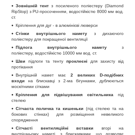
Зовнішній тент
з посиленого поліестеру (Diamond
RipStop) з PU-просоченням, водостійкістю 8000 мм вод.
ст.
Кріплення для дуг - в алюмінієві люверси
Стінки внутрішнього намету
з дихаючого
поліестеру для покращеної вентиляції
Підлога внутрішнього намету
з
поліестеру, водостійкістю 10000 мм вод. ст.
Шви
підлоги та тенту
проклеєні
для захисту від
протікання
Внутрішній намет має
2 великих D-подібних
входи
на блискавці з 2-ма бігунками, дублюються
москітними сітками
Кріплення для підвішування світильника
під
стелею
Сітчаста поличка та кишеньки
(під стелею та на
бокових стінках) для розміщення невеликого
спорядження
Сітчасті вентиляційні вставки
вгорі на
внутрішньому наметі, з блискавками, що дозволяє