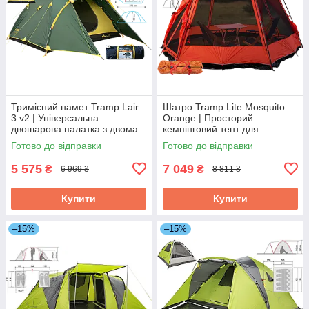
Тримісний намет Tramp Lair
Шатро Tramp Lite Mosquito
3 v2 | Універсальна
Orange | Просторий
двошарова палатка з двома
кемпінговий тент для
тамбурами і двома входами
відпочинку на природі,
Готово до відправки
Готово до відправки
для туризму та кемпінгу
надійний захист від сонця та
дощу
5 575
7 049
₴
₴
6 969 ₴
8 811 ₴
Купити
Купити
–15%
–15%