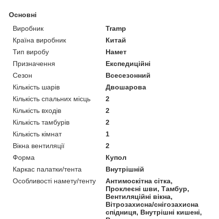
Основні
Виробник
Tramp
Країна виробник
Китай
Тип виробу
Намет
Призначення
Експедиційні
Сезон
Всесезонний
Кількість шарів
Двошарова
Кількість спальних місць
2
Кількість входів
2
Кількість тамбурів
2
Кількість кімнат
1
Вікна вентиляції
2
Форма
Купол
Каркас палатки/тента
Внутрішній
Особливості намету/тенту
Антимоскітна сітка,
Проклеєні шви, Тамбур,
Вентиляційні вікна,
Вітрозахисна/снігозахисна
спідниця, Внутрішні кишені,