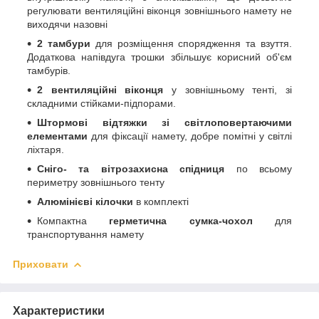
регулювати вентиляційні віконця зовнішнього намету не
виходячи назовні
2 тамбури
для розміщення спорядження та взуття.
Додаткова напівдуга трошки збільшує корисний об'єм
тамбурів.
2 вентиляційні віконця
у зовнішньому тенті, зі
складними стійками-підпорами.
Штормові відтяжки зі світлоповертаючими
елементами
для фіксації намету, добре помітні у світлі
ліхтаря.
Сніго- та вітрозахисна спідниця
по всьому
периметру зовнішнього тенту
Алюмінієві кілочки
в комплекті
Компактна
герметична сумка-чохол
для
транспортування намету
Приховати
Характеристики