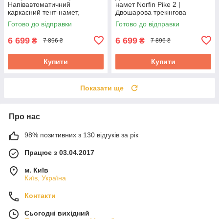
Напівавтоматичний
намет Norfin Pike 2 |
каркасний тент-намет,
Двошарова трекінгова
надійний захист від сонця та
палатка з одним входом,
Готово до відправки
Готово до відправки
комах під час відпочинку на
швидка збірка,
природі
водонепроникний
6 699
6 699
₴
₴
7 896 ₴
7 896 ₴
Купити
Купити
Показати ще
Про нас
98% позитивних з 130 відгуків за рік
Працює з 03.04.2017
м. Київ
Київ, Україна
Контакти
Сьогодні вихідний