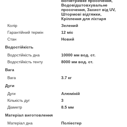
Вогнетривке просочення,
Водовідштовхувальне
просочення, Захист від UV,
Штормові відтяжки,
Кріплення для ліхтаря
Колір
Зелений
Гарантійний термін
12 міс
Стан
Новий
Водостійкість
Водостійкість дна
10000 мм вод. ст.
Водостійкість тенту
8000 мм вод. ст.
Вага
Вага
3.7 кг
Дуги
Дуги
Алюміній
Кількість дуг
3
Діаметр
8.5 мм
Матеріал виготовлення
Матеріал дна
Поліестер