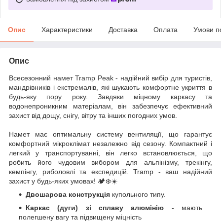
Опис
Характеристики
Доставка
Оплата
Умови п
Опис
Всесезонний намет Tramp Peak - надійний вибір для туристів,
мандрівників і екстремалів, які шукають комфортне укриття в
будь-яку пору року. Завдяки міцному каркасу та
водонепроникним матеріалам, він забезпечує ефективний
захист від дощу, снігу, вітру та інших погодних умов.
Намет має оптимальну систему вентиляції, що гарантує
комфортний мікроклімат незалежно від сезону. Компактний і
легкий у транспортуванні, він легко встановлюється, що
робить його чудовим вибором для альпінізму, трекінгу,
кемпінгу, риболовлі та експедицій. Tramp - ваш надійний
захист у будь-яких умовах! 🏕️❄️☀️
Двошарова конструкція
купольного типу.
Каркас (дуги) зі сплаву алюмінію
- мають
полегшену вагу та підвищену міцність