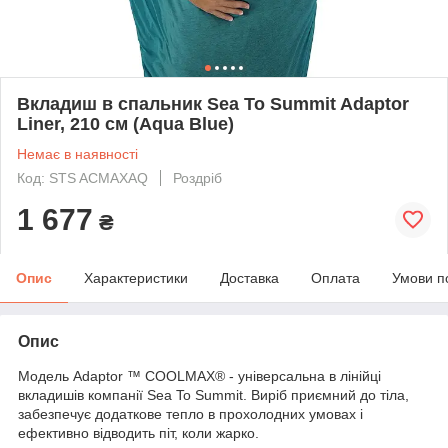
Вкладиш в спальник Sea To Summit Adaptor
Liner, 210 см (Aqua Blue)
Немає в наявності
Код: STS ACMAXAQ
Роздріб
1 677
₴
Опис
Характеристики
Доставка
Оплата
Умови п
Опис
Модель Adaptor ™ COOLMAX® - універсальна в лінійці
вкладишів компанії Sea To Summit. Виріб приємний до тіла,
забезпечує додаткове тепло в прохолодних умовах і
ефективно відводить піт, коли жарко.