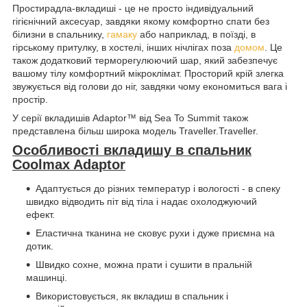
Простирадла-вкладиші - це не просто індивідуальний
гігієнічний аксесуар, завдяки якому комфортно спати без
білизни в спальнику,
гамаку
або наприклад, в поїзді, в
гірському притулку, в хостелі, інших нічлігах поза
домом
. Це
також додатковий терморегулюючий шар, який забезпечує
вашому тілу комфортний мікроклімат. Просторий крій злегка
звужується від голови до ніг, завдяки чому економиться вага і
простір.
У серії вкладишів Adaptor™ від Sea To Summit також
представлена більш широка модель Traveller.Traveller.
Особливості вкладишу в спальник
Coolmax Adaptor
Адаптується до різних температур і вологості - в спеку
швидко відводить піт від тіла і надає охолоджуючий
ефект.
Еластична тканина не сковує рухи і дуже приємна на
дотик.
Швидко сохне, можна прати і сушити в пральній
машинці.
Використовується, як вкладиш в спальник і