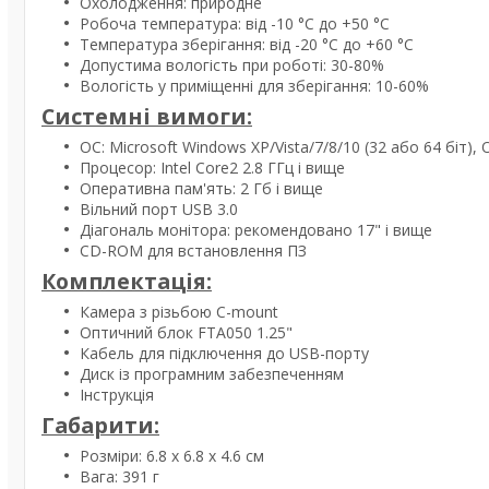
Охолодження: природне
Робоча температура: від -10 °C до +50 °C
Температура зберігання: від -20 °C до +60 °C
Допустима вологість при роботі: 30-80%
Вологість у приміщенні для зберігання: 10-60%
Системні вимоги:
ОС: Microsoft Windows XP/Vista/7/8/10 (32 або 64 біт), 
Процесор: Intel Core2 2.8 ГГц і вище
Оперативна пам'ять: 2 Гб і вище
Вільний порт USB 3.0
Діагональ монітора: рекомендовано 17" і вище
CD-ROM для встановлення ПЗ
Комплектація:
Камера з різьбою C-mount
Оптичний блок FTA050 1.25"
Кабель для підключення до USB-порту
Диск із програмним забезпеченням
Інструкція
Габарити:
Розміри: 6.8 x 6.8 x 4.6 см
Вага: 391 г