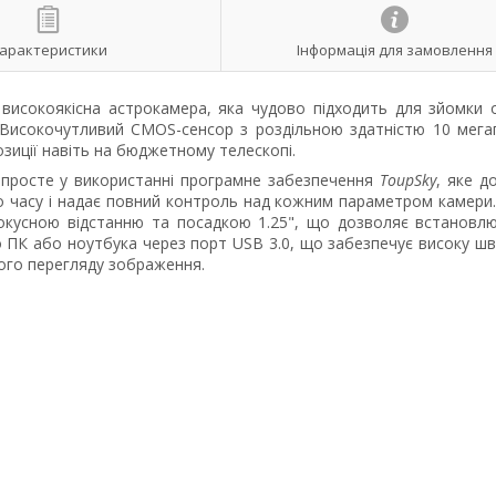
арактеристики
Інформація для замовлення
високоякісна астрокамера, яка чудово підходить для зйомки о
 Високочутливий CMOS-сенсор з роздільною здатністю 10 мегап
озиції навіть на бюджетному телескопі.
 просте у використанні програмне забезпечення
ToupSky
, яке д
 часу і надає повний контроль над кожним параметром камери
кусною відстанню та посадкою 1.25", що дозволяє встановлю
о ПК або ноутбука через порт USB 3.0, що забезпечує високу шв
ього перегляду зображення.