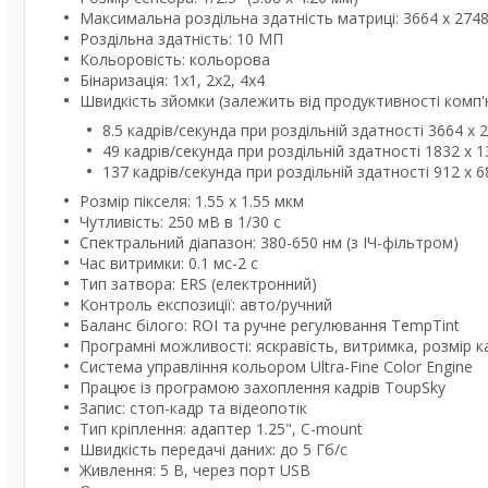
Максимальна роздільна здатність матриці: 3664 x 2748
Роздільна здатність: 10 МП
Кольоровість: кольорова
Бінаризація: 1x1, 2x2, 4x4
Швидкість зйомки (залежить від продуктивності комп'
8.5 кадрів/секунда при роздільній здатності 3664 x 
49 кадрів/секунда при роздільній здатності 1832 x 1
137 кадрів/секунда при роздільній здатності 912 x 6
Розмір пікселя: 1.55 x 1.55 мкм
Чутливість: 250 мВ в 1/30 с
Спектральний діапазон: 380-650 нм (з ІЧ-фільтром)
Час витримки: 0.1 мс-2 с
Тип затвора: ERS (електронний)
Контроль експозиції: авто/ручний
Баланс білого: ROI та ручне регулювання TempTint
Програмні можливості: яскравість, витримка, розмір к
Система управління кольором Ultra-Fine Color Engine
Працює із програмою захоплення кадрів ToupSky
Запис: стоп-кадр та відеопотік
Тип кріплення: адаптер 1.25", C-mount
Швидкість передачі даних: до 5 Гб/c
Живлення: 5 В, через порт USB