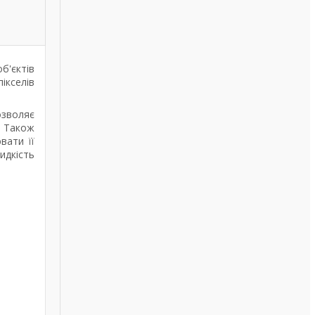
б'єктів
ікселів
озволяє
. Також
вати її
идкість