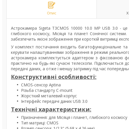
Опис
Х
Астрокамера
Sigeta T3CMOS 10000 10.0 MP USB 3.0 - це 
глибокого космосу, Місяця та планет Сонячної системи.
забезпечить якісні зображення при короткій витримці експ
У комплект постачання входить багатофункціональне та
керувати налаштуваннями зображення в режимі реального
астрокамера комплектується адаптером з фіксованою фо
практично на будь-які сучасні телескопи. Підключається д
передачі даних, а отже і меншу затримку під час попередн
Конструктивні особливості:
CMOS-сенсор Aptina
Різьба стандарту C-mount
Жорсткий металевий корпус
Інтерфейс передачі даних USB 3.0
Технічні характеристики:
Призначення: для Місяця і планет, глибокого космосу
Тип матриці: CMOS
Розмір сенсора: 1/2.3" (5.68 x 4.26 мм)