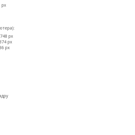
 px
ютера):
2748 px
374 px
86 px
адру