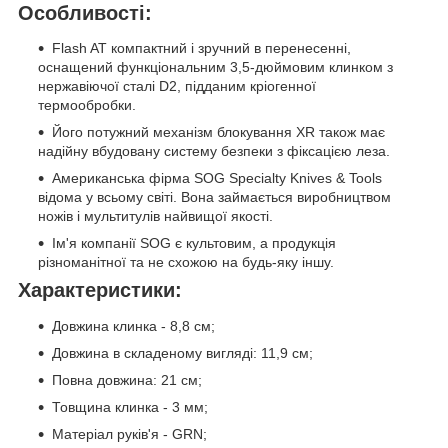
Особливості:
Flash AT компактний і зручний в перенесенні,
оснащений функціональним 3,5-дюймовим клинком з
нержавіючої сталі D2, підданим кріогенної
термообробки.
Його потужний механізм блокування XR також має
надійну вбудовану систему безпеки з фіксацією леза.
Американська фірма SOG Specialty Knives & Tools
відома у всьому світі. Вона займається виробництвом
ножів і мультитулів найвищої якості.
Ім'я компанії SOG є культовим, а продукція
різноманітної та не схожою на будь-яку іншу.
Характеристики:
Довжина клинка - 8,8 см;
Довжина в складеному вигляді: 11,9 см;
Повна довжина: 21 см;
Товщина клинка - 3 мм;
Матеріал руків'я - GRN;